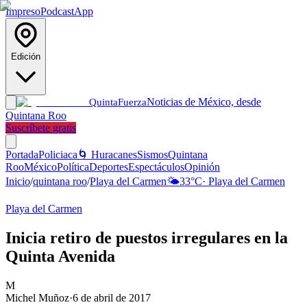
Impreso
Podcast
App
Edición
Noticias de México, desde
Quinta
Fuerza
Quintana Roo
Suscríbete gratis
Portada
Policiaca
🌀 Huracanes
Sismos
Quintana
Roo
México
Política
Deportes
Espectáculos
Opinión
Inicio
/
quintana roo
/
Playa del Carmen
🌤️
33
°C
·
Playa del Carmen
Playa del Carmen
Inicia retiro de puestos irregulares en la
Quinta Avenida
M
Michel Muñoz
·
6 de abril de 2017