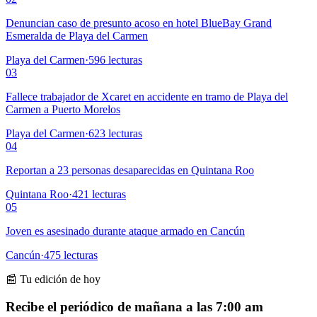
Denuncian caso de presunto acoso en hotel BlueBay Grand
Esmeralda de Playa del Carmen
Playa del Carmen
·
596
lecturas
03
Fallece trabajador de Xcaret en accidente en tramo de Playa del
Carmen a Puerto Morelos
Playa del Carmen
·
623
lecturas
04
Reportan a 23 personas desaparecidas en Quintana Roo
Quintana Roo
·
421
lecturas
05
Joven es asesinado durante ataque armado en Cancún
Cancún
·
475
lecturas
📰 Tu edición de hoy
Recibe el periódico de mañana a las 7:00 am