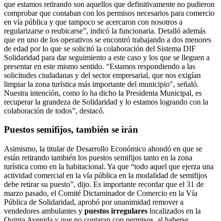
que estamos retirando son aquellos que definitivamente no pudieron
comprobar que contaban con los permisos necesarios para comercio
en vía pública y que tampoco se acercaron con nosotros a
regularizarse o reubicarse”, indicó la funcionaria. Detalló además
que en uno de los operativos se encontró trabajando a dos menores
de edad por lo que se solicitó la colaboración del Sistema DIF
Solidaridad para dar seguimiento a este caso y los que se lleguen a
presentar en este mismo sentido. “Estamos respondiendo a las
solicitudes ciudadanas y del sector empresarial, que nos exigían
limpiar la zona turística más importante del municipio", señaló.
Nuestra intención, como lo ha dicho la Presidenta Municipal, es
recuperar la grandeza de Solidaridad y lo estamos logrando con la
colaboración de todos”, destacó.
Puestos semifijos, también se irán
Asimismo, la titular de Desarrollo Económico ahondó en que se
están retirando también los puestos semifijos tanto en la zona
turística como en la habitacional. Ya que “todo aquel que ejerza una
actividad comercial en la vía pública en la modalidad de semifijos
debe retirar su puesto”, dijo. Es importante recordar que el 31 de
marzo pasado, el Comité Dictaminador de Comercio en la Vía
Pública de Solidaridad, aprobó por unanimidad remover a
vendedores ambulantes y
puestos irregulares
localizados en la
Quinta Avenida y que no contaran con permisos, al haberse