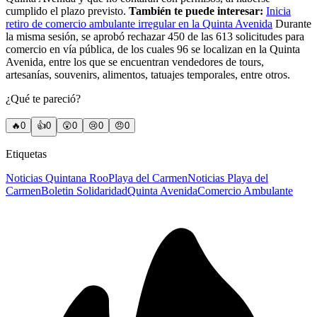
cumplido el plazo previsto.
También te puede interesar:
Inicia
retiro de comercio ambulante irregular en la Quinta Avenida
Durante
la misma sesión, se aprobó rechazar 450 de las 613 solicitudes para
comercio en vía pública, de los cuales 96 se localizan en la Quinta
Avenida, entre los que se encuentran vendedores de tours,
artesanías, souvenirs, alimentos, tatuajes temporales, entre otros.
¿Qué te pareció?
🔥
0
👍
0
😲
0
😢
0
😠
0
Etiquetas
Noticias Quintana Roo
Playa del Carmen
Noticias Playa del
Carmen
Boletin Solidaridad
Quinta Avenida
Comercio Ambulante