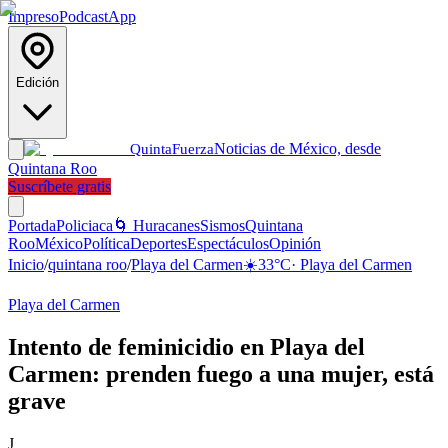
Impreso
Podcast
App
Edición
Noticias de México, desde
Quinta
Fuerza
Quintana Roo
Suscríbete gratis
Portada
Policiaca
🌀 Huracanes
Sismos
Quintana
Roo
México
Política
Deportes
Espectáculos
Opinión
Inicio
/
quintana roo
/
Playa del Carmen
☀️
33
°C
·
Playa del Carmen
Playa del Carmen
Intento de feminicidio en Playa del
Carmen: prenden fuego a una mujer, está
grave
J