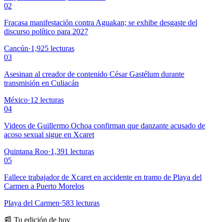
02
Fracasa manifestación contra Aguakan; se exhibe desgaste del
discurso político para 2027
Cancún
·
1,925
lecturas
03
Asesinan al creador de contenido César Gastélum durante
transmisión en Culiacán
México
·
12
lecturas
04
Videos de Guillermo Ochoa confirman que danzante acusado de
acoso sexual sigue en Xcaret
Quintana Roo
·
1,391
lecturas
05
Fallece trabajador de Xcaret en accidente en tramo de Playa del
Carmen a Puerto Morelos
Playa del Carmen
·
583
lecturas
📰 Tu edición de hoy