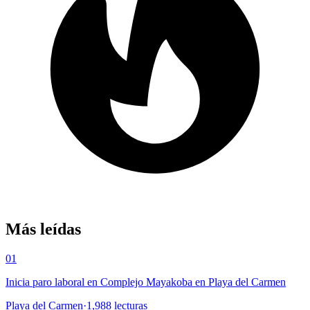
Más leídas
01
Inicia paro laboral en Complejo Mayakoba en Playa del Carmen
Playa del Carmen
·
1,988
lecturas