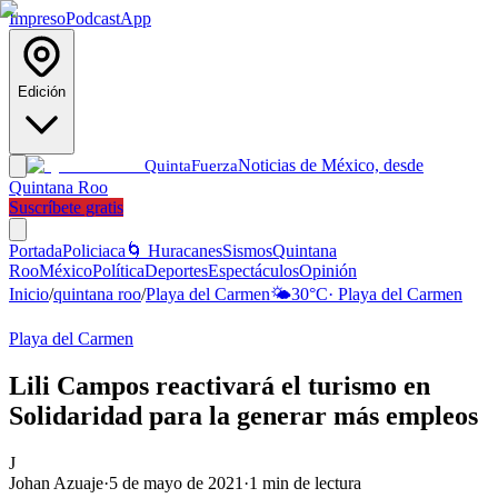
Impreso
Podcast
App
Edición
Noticias de México, desde
Quinta
Fuerza
Quintana Roo
Suscríbete gratis
Portada
Policiaca
🌀 Huracanes
Sismos
Quintana
Roo
México
Política
Deportes
Espectáculos
Opinión
Inicio
/
quintana roo
/
Playa del Carmen
🌤️
30
°C
·
Playa del Carmen
Playa del Carmen
Lili Campos reactivará el turismo en
Solidaridad para la generar más empleos
J
Johan Azuaje
·
5 de mayo de 2021
·
1
min de lectura