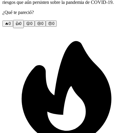
riesgos que aún persisten sobre la pandemia de COVID-19.
¿Qué te pareció?
🔥
0
👍
0
😲
0
😢
0
😠
0