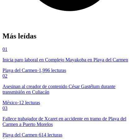
Más leídas
01
Inicia paro laboral en Complejo Mayakoba en Playa del Carmen
Playa del Carmen
·
1,996
lecturas
02
Asesinan al creador de contenido César Gastélum durante
transmisión en Culiacán
México
·
12
lecturas
03
Fallece trabajador de Xcaret en accidente en tramo de Playa del
Carmen a Puerto Morelos
Playa del Carmen
·
614
lecturas