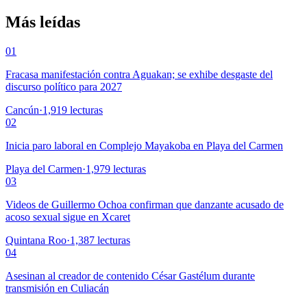
Más leídas
01
Fracasa manifestación contra Aguakan; se exhibe desgaste del
discurso político para 2027
Cancún
·
1,919
lecturas
02
Inicia paro laboral en Complejo Mayakoba en Playa del Carmen
Playa del Carmen
·
1,979
lecturas
03
Videos de Guillermo Ochoa confirman que danzante acusado de
acoso sexual sigue en Xcaret
Quintana Roo
·
1,387
lecturas
04
Asesinan al creador de contenido César Gastélum durante
transmisión en Culiacán