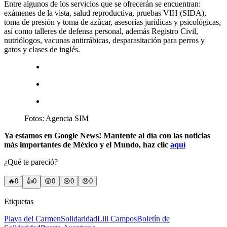
Entre algunos de los servicios que se ofrecerán se encuentran:
exámenes de la vista, salud reproductiva, pruebas VIH (SIDA),
toma de presión y toma de azúcar, asesorías jurídicas y psicológicas,
así como talleres de defensa personal, además Registro Civil,
nutriólogos, vacunas antirrábicas, desparasitación para perros y
gatos y clases de inglés.
Fotos: Agencia SIM
Ya estamos en Google News! Mantente al día con las noticias
más importantes de México y el Mundo, haz clic
aqu
í
¿Qué te pareció?
🔥
0
👍
0
😲
0
😢
0
😠
0
Etiquetas
Playa del Carmen
Solidaridad
Lili Campos
Boletín de