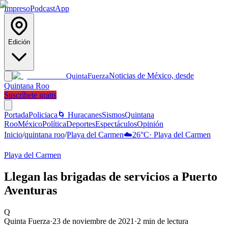
Impreso
Podcast
App
Edición
Noticias de México, desde
Quinta
Fuerza
Quintana Roo
Suscríbete gratis
Portada
Policiaca
🌀 Huracanes
Sismos
Quintana
Roo
México
Política
Deportes
Espectáculos
Opinión
Inicio
/
quintana roo
/
Playa del Carmen
☁️
26
°C
·
Playa del Carmen
Playa del Carmen
Llegan las brigadas de servicios a Puerto
Aventuras
Q
Quinta Fuerza
·
23 de noviembre de 2021
·
2
min de lectura