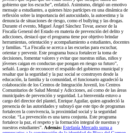
gobierno que los escuche”, enfatizó. Asimismo, dirigió un emotivo
mensaje a estudiantes, a quienes hizo partícipes en una dinámica de
reflexión sobre la importancia del autocuidado, la autoestima y la
denuncia de situaciones de riesgo, como el bullying y las drogas.
Durante el evento, Miguel Ángel Sánchez Tovar, asesor de la
Fiscalía General del Estado en materia de prevención del delito y
adicciones, destacó que el programa tiene por objetivo brindar
herramientas, orientación y acompañamiento a estudiantes, docentes
y familias. “La Fiscalía se acerca a las escuelas para escuchar,
orientar y prevenir. Este programa busca fortalecer la toma de
decisiones, fomentar valores y evitar que nuestras niñas, niños y
jóvenes caigan en conductas que pongan en riesgo su futuro”,
señaló. Luego de reconocer el respaldo del gobierno municipal y
resaltar que la seguridad y la paz social se construyen desde la
educación, la familia y la comunidad, el funcionario agradeció la
colaboración de los Centros de Integración Juvenil, los Centros
Comunitarios de Salud Mental y Adicciones, así como de las áreas
municipales de prevención y seguridad. La bienvenida estuvo a
cargo del director del plantel, Enrique Aguilar, quien agradeció la
presencia de las autoridades y subrayó que este tipo de programas
fortalecen la convivencia, la proximidad social y la seguridad
escolar. “La prevención es una tarea conjunta. Este programa
fortalece la paz, el respeto y la formación integral de nuestras y
nuestros estudiantes”.
Además:
Estefanía Mercado suma a
empresarios a la construcción de la identidad de Playa del Carmen