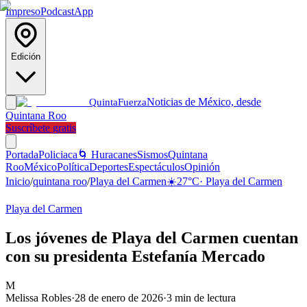
Impreso
Podcast
App
Edición
Noticias de México, desde
Quinta
Fuerza
Quintana Roo
Suscríbete gratis
Portada
Policiaca
🌀 Huracanes
Sismos
Quintana
Roo
México
Política
Deportes
Espectáculos
Opinión
Inicio
/
quintana roo
/
Playa del Carmen
☀️
27
°C
·
Playa del Carmen
Playa del Carmen
Los jóvenes de Playa del Carmen cuentan
con su presidenta Estefanía Mercado
M
Melissa Robles
·
28 de enero de 2026
·
3
min de lectura