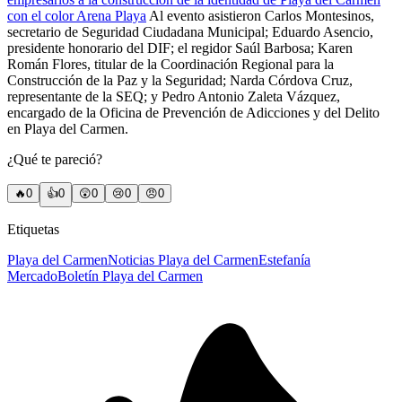
con el color Arena Playa
Al evento asistieron Carlos Montesinos,
secretario de Seguridad Ciudadana Municipal; Eduardo Asencio,
presidente honorario del DIF; el regidor Saúl Barbosa; Karen
Román Flores, titular de la Coordinación Regional para la
Construcción de la Paz y la Seguridad; Narda Córdova Cruz,
representante de la SEQ; y Pedro Antonio Zaleta Vázquez,
encargado de la Oficina de Prevención de Adicciones y del Delito
en Playa del Carmen.
¿Qué te pareció?
🔥
0
👍
0
😲
0
😢
0
😠
0
Etiquetas
Playa del Carmen
Noticias Playa del Carmen
Estefanía
Mercado
Boletín Playa del Carmen