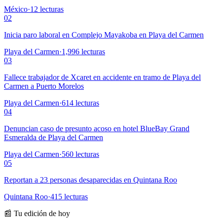
México
·
12
lecturas
02
Inicia paro laboral en Complejo Mayakoba en Playa del Carmen
Playa del Carmen
·
1,996
lecturas
03
Fallece trabajador de Xcaret en accidente en tramo de Playa del
Carmen a Puerto Morelos
Playa del Carmen
·
614
lecturas
04
Denuncian caso de presunto acoso en hotel BlueBay Grand
Esmeralda de Playa del Carmen
Playa del Carmen
·
560
lecturas
05
Reportan a 23 personas desaparecidas en Quintana Roo
Quintana Roo
·
415
lecturas
📰 Tu edición de hoy