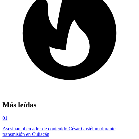
Más leídas
01
Asesinan al creador de contenido César Gastélum durante
transmisión en Culiacán