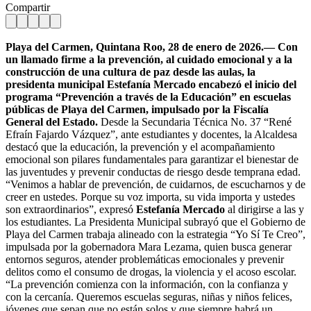
Compartir
Playa del Carmen, Quintana Roo, 28 de enero de 2026.— Con
un llamado firme a la prevención, al cuidado emocional y a la
construcción de una cultura de paz desde las aulas, la
presidenta municipal Estefanía Mercado encabezó el inicio del
programa “Prevención a través de la Educación” en escuelas
públicas de Playa del Carmen, impulsado por la Fiscalía
General del Estado.
Desde la Secundaria Técnica No. 37 “René
Efraín Fajardo Vázquez”, ante estudiantes y docentes, la Alcaldesa
destacó que la educación, la prevención y el acompañamiento
emocional son pilares fundamentales para garantizar el bienestar de
las juventudes y prevenir conductas de riesgo desde temprana edad.
“Venimos a hablar de prevención, de cuidarnos, de escucharnos y de
creer en ustedes. Porque su voz importa, su vida importa y ustedes
son extraordinarios”, expresó
Estefanía Mercado
al dirigirse a las y
los estudiantes. La Presidenta Municipal subrayó que el Gobierno de
Playa del Carmen trabaja alineado con la estrategia “Yo Sí Te Creo”,
impulsada por la gobernadora Mara Lezama, quien busca generar
entornos seguros, atender problemáticas emocionales y prevenir
delitos como el consumo de drogas, la violencia y el acoso escolar.
“La prevención comienza con la información, con la confianza y
con la cercanía. Queremos escuelas seguras, niñas y niños felices,
jóvenes que sepan que no están solos y que siempre habrá un