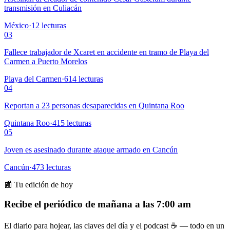
transmisión en Culiacán
México
·
12
lecturas
03
Fallece trabajador de Xcaret en accidente en tramo de Playa del
Carmen a Puerto Morelos
Playa del Carmen
·
614
lecturas
04
Reportan a 23 personas desaparecidas en Quintana Roo
Quintana Roo
·
415
lecturas
05
Joven es asesinado durante ataque armado en Cancún
Cancún
·
473
lecturas
📰 Tu edición de hoy
Recibe el periódico de mañana a las 7:00 am
El diario para hojear, las claves del día y el podcast ☕ — todo en un