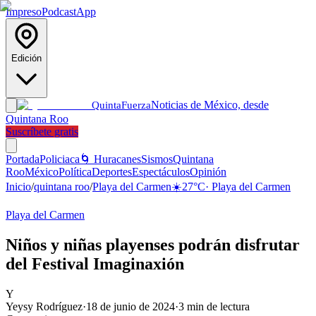
Impreso
Podcast
App
Edición
Noticias de México, desde
Quinta
Fuerza
Quintana Roo
Suscríbete gratis
Portada
Policiaca
🌀 Huracanes
Sismos
Quintana
Roo
México
Política
Deportes
Espectáculos
Opinión
Inicio
/
quintana roo
/
Playa del Carmen
☀️
27
°C
·
Playa del Carmen
Playa del Carmen
Niños y niñas playenses podrán disfrutar
del Festival Imaginaxión
Y
Yeysy Rodríguez
·
18 de junio de 2024
·
3
min de lectura