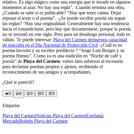
relativo. Es algo mágico como una energía que te invade en algunos
momentos al azar. No hay una regla”. -Cuando termina una obra,
¿Cuándo se sabe si es publicable? “Hay que tener calma. Dejar
reposar el texto o el poema”. -¿Se puede escribir poesía sin seguir
las reglas? “Hay una originalidad. Generalmente hay una tendencia
hacia el romanticismo, pero hay que documentarse, porque la poesía
no se inventó en este siglo. Pero para un desahogo personal, todo es
válido. Te puede interesar:
Playa del Carmen demuestra capacidad
de reacción en el Día Nacional de Protección Civil
-¿Cuál es su
poema favorito y su escritor predilecto ? “Jorge Luis Borges y su
poema Himno”. Como ya es una tradición en “Noche de café y
poesía” de
Playa del Carmen
, varios fans subieron al escenario
para declamar poemas propios y ajenos, recibiendo el
reconocimiento de sus amigos y acompañantes.
¿Qué te pareció?
🔥
0
👍
0
😲
0
😢
0
😠
0
Etiquetas
Playa del Carmen
Noticias Playa del Carmen
Estefanía
Mercado
Boletín Playa del Carmen