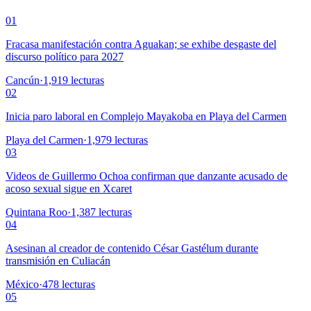
01
Fracasa manifestación contra Aguakan; se exhibe desgaste del
discurso político para 2027
Cancún
·
1,919
lecturas
02
Inicia paro laboral en Complejo Mayakoba en Playa del Carmen
Playa del Carmen
·
1,979
lecturas
03
Videos de Guillermo Ochoa confirman que danzante acusado de
acoso sexual sigue en Xcaret
Quintana Roo
·
1,387
lecturas
04
Asesinan al creador de contenido César Gastélum durante
transmisión en Culiacán
México
·
478
lecturas
05