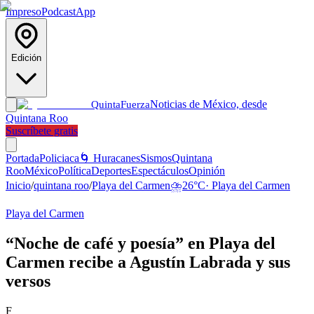
Impreso
Podcast
App
Edición
Noticias de México, desde
Quinta
Fuerza
Quintana Roo
Suscríbete gratis
Portada
Policiaca
🌀 Huracanes
Sismos
Quintana
Roo
México
Política
Deportes
Espectáculos
Opinión
Inicio
/
quintana roo
/
Playa del Carmen
⛈️
26
°C
·
Playa del Carmen
Playa del Carmen
“Noche de café y poesía” en Playa del
Carmen recibe a Agustín Labrada y sus
versos
F