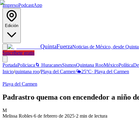
Impreso
Podcast
App
Edición
Quinta
Fuerza
Noticias de México, desde Quint
Suscríbete gratis
Portada
Policiaca
🌀 Huracanes
Sismos
Quintana Roo
México
Política
De
Inicio
/
quintana roo
/
Playa del Carmen
🌤️
25
°C
·
Playa del Carmen
Playa del Carmen
Padrastro quema con encendedor a niño de 
M
Melissa Robles
·
6 de febrero de 2025
·
2
min de lectura