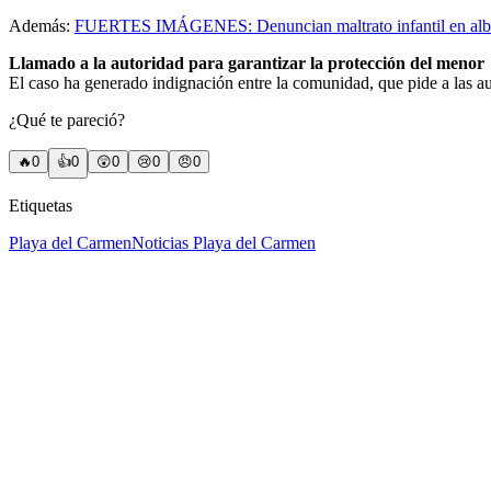
Además:
FUERTES IMÁGENES: Denuncian maltrato infantil en alb
Llamado a la autoridad para garantizar la protección del menor
El caso ha generado indignación entre la comunidad, que pide a las au
¿Qué te pareció?
🔥
0
👍
0
😲
0
😢
0
😠
0
Etiquetas
Playa del Carmen
Noticias Playa del Carmen