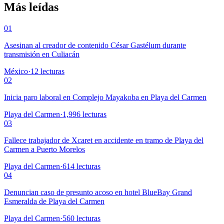
Más leídas
01
Asesinan al creador de contenido César Gastélum durante
transmisión en Culiacán
México
·
12
lecturas
02
Inicia paro laboral en Complejo Mayakoba en Playa del Carmen
Playa del Carmen
·
1,996
lecturas
03
Fallece trabajador de Xcaret en accidente en tramo de Playa del
Carmen a Puerto Morelos
Playa del Carmen
·
614
lecturas
04
Denuncian caso de presunto acoso en hotel BlueBay Grand
Esmeralda de Playa del Carmen
Playa del Carmen
·
560
lecturas