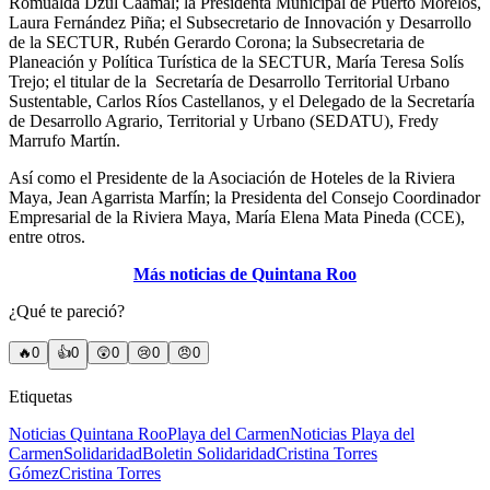
Romualda Dzul Caamal; la Presidenta Municipal de Puerto Morelos,
Laura Fernández Piña; el Subsecretario de Innovación y Desarrollo
de la SECTUR, Rubén Gerardo Corona; la Subsecretaria de
Planeación y Política Turística de la SECTUR, María Teresa Solís
Trejo; el titular de la Secretaría de Desarrollo Territorial Urbano
Sustentable, Carlos Ríos Castellanos, y el Delegado de la Secretaría
de Desarrollo Agrario, Territorial y Urbano (SEDATU), Fredy
Marrufo Martín.
Así como el Presidente de la Asociación de Hoteles de la Riviera
Maya, Jean Agarrista Marfín; la Presidenta del Consejo Coordinador
Empresarial de la Riviera Maya, María Elena Mata Pineda (CCE),
entre otros.
Más noticias de Quintana Roo
¿Qué te pareció?
🔥
0
👍
0
😲
0
😢
0
😠
0
Etiquetas
Noticias Quintana Roo
Playa del Carmen
Noticias Playa del
Carmen
Solidaridad
Boletin Solidaridad
Cristina Torres
Gómez
Cristina Torres