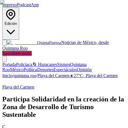
Impreso
Podcast
App
Edición
Noticias de México, desde
Quinta
Fuerza
Quintana Roo
Suscríbete gratis
Portada
Policiaca
🌀 Huracanes
Sismos
Quintana
Roo
México
Política
Deportes
Espectáculos
Opinión
Inicio
/
quintana roo
/
Playa del Carmen
☀️
27
°C
·
Playa del Carmen
Playa del Carmen
Participa Solidaridad en la creación de la
Zona de Desarrollo de Turismo
Sustentable
C