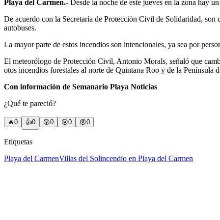
Playa del Carmen.-
Desde la noche de este jueves en la zona hay un 
De acuerdo con la Secretaría de Protección Civil de Solidaridad, son cu
autobuses.
La mayor parte de estos incendios son intencionales, ya sea por perso
El meteorólogo de Protección Civil, Antonio Morals, señaló que cambia
otos incendios forestales al norte de Quintana Roo y de la Península 
Con información de Semanario Playa Noticias
¿Qué te pareció?
🔥
0
👍
0
😲
0
😢
0
😠
0
Etiquetas
Playa del Carmen
Villas del Sol
incendio en Playa del Carmen