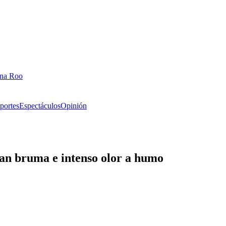
ana Roo
portes
Espectáculos
Opinión
an bruma e intenso olor a humo