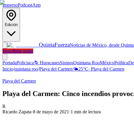
Impreso
Podcast
App
Edición
Quinta
Fuerza
Noticias de México, desde Quint
Suscríbete gratis
Portada
Policiaca
🌀 Huracanes
Sismos
Quintana Roo
México
Política
De
Inicio
/
quintana roo
/
Playa del Carmen
🌤️
25
°C
·
Playa del Carmen
Playa del Carmen
Playa del Carmen: Cinco incendios provoc
R
Ricardo Zapata
·
8 de mayo de 2021
·
1
min de lectura