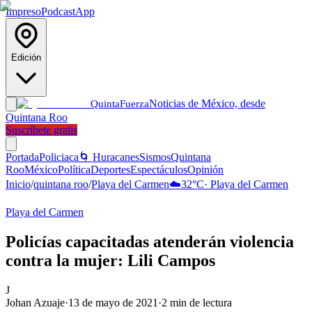
Impreso
Podcast
App
Edición
Noticias de México, desde
Quinta
Fuerza
Quintana Roo
Suscríbete gratis
Portada
Policiaca
🌀 Huracanes
Sismos
Quintana
Roo
México
Política
Deportes
Espectáculos
Opinión
Inicio
/
quintana roo
/
Playa del Carmen
☁️
32
°C
·
Playa del Carmen
Playa del Carmen
Policías capacitadas atenderán violencia
contra la mujer: Lili Campos
J
Johan Azuaje
·
13 de mayo de 2021
·
2
min de lectura