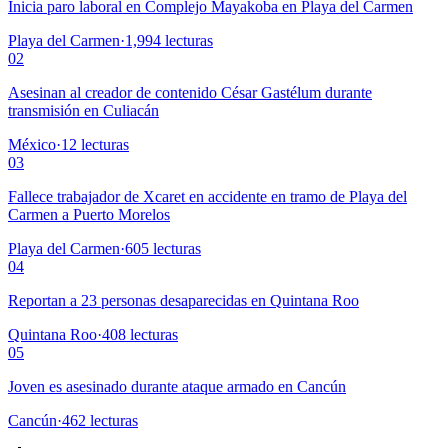
Inicia paro laboral en Complejo Mayakoba en Playa del Carmen
Playa del Carmen
·
1,994
lecturas
02
Asesinan al creador de contenido César Gastélum durante
transmisión en Culiacán
México
·
12
lecturas
03
Fallece trabajador de Xcaret en accidente en tramo de Playa del
Carmen a Puerto Morelos
Playa del Carmen
·
605
lecturas
04
Reportan a 23 personas desaparecidas en Quintana Roo
Quintana Roo
·
408
lecturas
05
Joven es asesinado durante ataque armado en Cancún
Cancún
·
462
lecturas