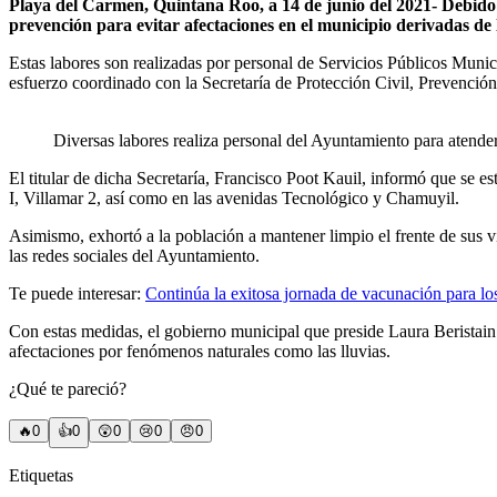
Playa del Carmen, Quintana Roo, a 14 de junio del 2021- Debido 
prevención para evitar afectaciones en el municipio derivadas de 
Estas labores son realizadas por personal de Servicios Públicos Munici
esfuerzo coordinado con la Secretaría de Protección Civil, Prevenció
Diversas labores realiza personal del Ayuntamiento para atender
El titular de dicha Secretaría, Francisco Poot Kauil, informó que se
I, Villamar 2, así como en las avenidas Tecnológico y Chamuyil.
Asimismo, exhortó a la población a mantener limpio el frente de sus vi
las redes sociales del Ayuntamiento.
Te puede interesar:
Continúa la exitosa jornada de vacunación para l
Con estas medidas, el gobierno municipal que preside Laura Beristain
afectaciones por fenómenos naturales como las lluvias.
¿Qué te pareció?
🔥
0
👍
0
😲
0
😢
0
😠
0
Etiquetas