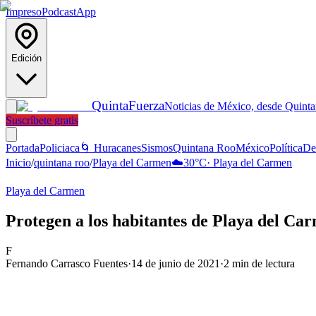
Impreso
Podcast
App
Edición
Quinta
Fuerza
Noticias de México, desde Quint
Suscríbete gratis
Portada
Policiaca
🌀 Huracanes
Sismos
Quintana Roo
México
Política
De
Inicio
/
quintana roo
/
Playa del Carmen
☁️
30
°C
·
Playa del Carmen
Playa del Carmen
Protegen a los habitantes de Playa del Car
F
Fernando Carrasco Fuentes
·
14 de junio de 2021
·
2
min de lectura