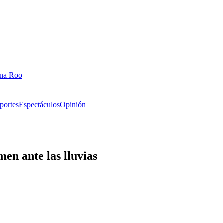
ana Roo
portes
Espectáculos
Opinión
men ante las lluvias