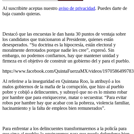
Al suscribirte aceptas nuestro
aviso de privacidad
. Puedes darte de
baja cuando quieras.
Destacó que las encuestas le dan hasta 30 puntos de ventaja sobre
los candidatos que traicionaron al Presidente, quienes están
desesperados. “Su doctrina es la hipocresía, están electoral y
moralmente derrotados porque nadie les cree”, expresó. Sin
embargo, no podemos confiarnos, hay que mantener unidad y
firmeza en el objetivo de construir un gobierno del y para el pueblo.
https://www.facebook.com/QuintaFuerzaMX/videos/197058649978
Al referirse a la inseguridad en Quintana Roo, la atribuyó a los
malos gobiernos de la mafia de la corrupción, que hizo al pueblo
pobre y cobijó a delincuentes, y subrayó que no es lo mismo robar
por hambre que para enriquecerse, matar o secuestrar. “Para evitar
robos por hambre hay que acabar con la pobreza, violencia familiar,
hacinamiento y la falta de empleos bien remunerados”.
Para enfrentar a los delincuentes transformaremos a la policía para
que sirva al pueblo; la equiparemos para que pueda defenderse bien