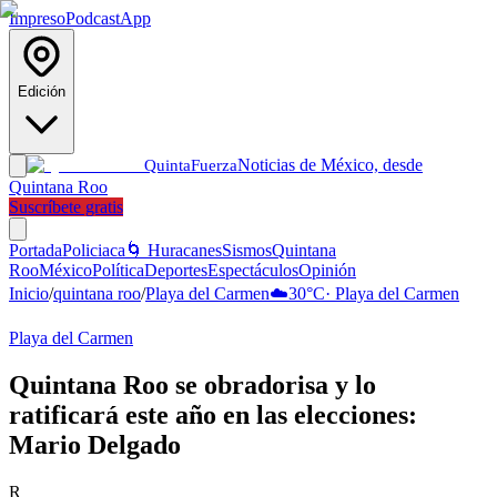
Impreso
Podcast
App
Edición
Noticias de México, desde
Quinta
Fuerza
Quintana Roo
Suscríbete gratis
Portada
Policiaca
🌀 Huracanes
Sismos
Quintana
Roo
México
Política
Deportes
Espectáculos
Opinión
Inicio
/
quintana roo
/
Playa del Carmen
☁️
30
°C
·
Playa del Carmen
Playa del Carmen
Quintana Roo se obradorisa y lo
ratificará este año en las elecciones:
Mario Delgado
R