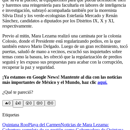
y haremos una reingeniería para facultarla en labores de inteligencia
e investigación, subrayó acompañada también por la morenista
Silvia Dzul y los verde-ecologistas Estefanía Mercado y Renán
Sánchez, candidatos a diputados por los Distritos IX, X y XI,
respectivamente.
Previo al mitin, Mara Lezama realizó una caminata por la colonia
Colosio, donde el Presidente está regularizando pedios, en la que
también estuvo Mario Delgado. Luego de un gran recibimiento, tocó
puertas, saludó de mano a vecinos, escuchó sus inquietudes sobre
temas como la basura, les ofreció que la regularización de predios
seguirá y les expuso sus propuestas para acabar con la corrupción,
recuperar la paz y seguridad.
¡Ya estamos en Google News! Mantente al día con las noticias
más importantes de México y el Mundo, haz clic
aquí.
¿Qué te pareció?
🔥
0
👍
0
😲
0
😢
0
😠
0
Etiquetas
Quintana Roo
Playa del Carmen
Noticias de Mara Lezama:
Cobertura completa de su gestión como Gobernadora de Quintana