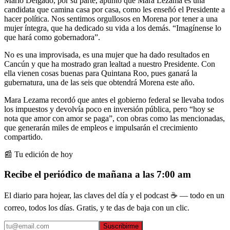
Mario Delgado, por su parte, apuntó que Mara Lezama es una
candidata que camina casa por casa, como les enseñó el Presidente a
hacer política. Nos sentimos orgullosos en Morena por tener a una
mujer íntegra, que ha dedicado su vida a los demás. “Imagínense lo
que hará como gobernadora”.
No es una improvisada, es una mujer que ha dado resultados en
Cancún y que ha mostrado gran lealtad a nuestro Presidente. Con
ella vienen cosas buenas para Quintana Roo, pues ganará la
gubernatura, una de las seis que obtendrá Morena este año.
Mara Lezama recordó que antes el gobierno federal se llevaba todos
los impuestos y devolvía poco en inversión pública, pero “hoy se
nota que amor con amor se paga”, con obras como las mencionadas,
que generarán miles de empleos e impulsarán el crecimiento
compartido.
📰 Tu edición de hoy
Recibe el periódico de mañana a las 7:00 am
El diario para hojear, las claves del día y el podcast ☕ — todo en un
correo, todos los días. Gratis, y te das de baja con un clic.
Suscribirme