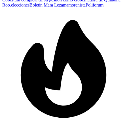
Roo.
elecciones
Boletín Mara Lezama
morenista
Poliforum