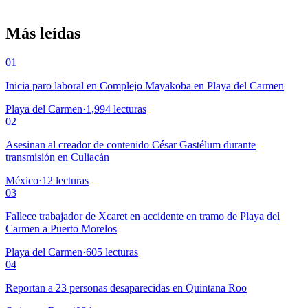
Más leídas
01
Inicia paro laboral en Complejo Mayakoba en Playa del Carmen
Playa del Carmen
·
1,994
lecturas
02
Asesinan al creador de contenido César Gastélum durante
transmisión en Culiacán
México
·
12
lecturas
03
Fallece trabajador de Xcaret en accidente en tramo de Playa del
Carmen a Puerto Morelos
Playa del Carmen
·
605
lecturas
04
Reportan a 23 personas desaparecidas en Quintana Roo