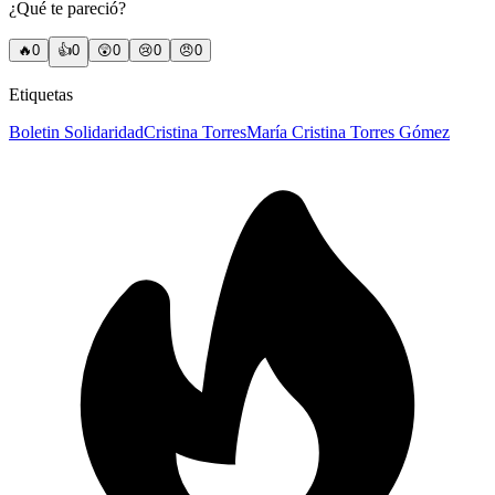
¿Qué te pareció?
🔥
0
👍
0
😲
0
😢
0
😠
0
Etiquetas
Boletin Solidaridad
Cristina Torres
María Cristina Torres Gómez