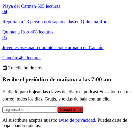
Playa del Carmen
·
605
lecturas
04
Reportan a 23 personas desaparecidas en Quintana Roo
Quintana Roo
·
408
lecturas
05
Joven es asesinado durante ataque armado en Cancún
Cancún
·
462
lecturas
📰 Tu edición de hoy
Recibe el periódico de mañana a las 7:00 am
El diario para hojear, las claves del día y el podcast ☕ — todo en un
correo, todos los días. Gratis, y te das de baja con un clic.
Suscribirme
Al suscribirte aceptas nuestro
aviso de privacidad
. Puedes darte de
baja cuando quieras.