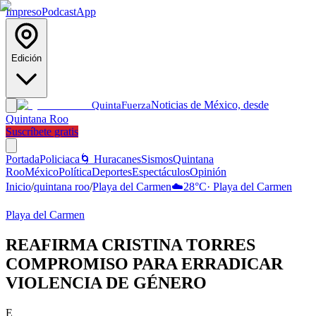
Impreso
Podcast
App
Edición
Noticias de México, desde
Quinta
Fuerza
Quintana Roo
Suscríbete gratis
Portada
Policiaca
🌀 Huracanes
Sismos
Quintana
Roo
México
Política
Deportes
Espectáculos
Opinión
Inicio
/
quintana roo
/
Playa del Carmen
☁️
28
°C
·
Playa del Carmen
Playa del Carmen
REAFIRMA CRISTINA TORRES
COMPROMISO PARA ERRADICAR
VIOLENCIA DE GÉNERO
E