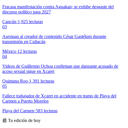
Fracasa manifestación contra Aguakan; se exhibe desgaste del
discurso político para 2027
Cancún
·
1,925
lecturas
03
Asesinan al creador de contenido César Gastélum durante
transmisión en Culiacán
México
·
12
lecturas
04
Videos de Guillermo Ochoa confirman que danzante acusado de
acoso sexual sigue en Xcaret
Quintana Roo
·
1,391
lecturas
05
Fallece trabajador de Xcaret en accidente en tramo de Playa del
Carmen a Puerto Morelos
Playa del Carmen
·
583
lecturas
📰 Tu edición de hoy