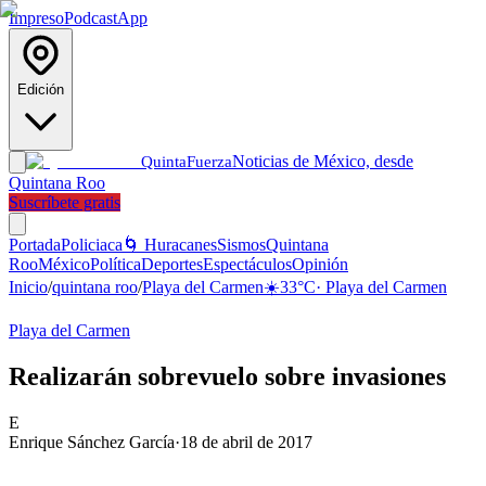
Impreso
Podcast
App
Edición
Noticias de México, desde
Quinta
Fuerza
Quintana Roo
Suscríbete gratis
Portada
Policiaca
🌀 Huracanes
Sismos
Quintana
Roo
México
Política
Deportes
Espectáculos
Opinión
Inicio
/
quintana roo
/
Playa del Carmen
☀️
33
°C
·
Playa del Carmen
Playa del Carmen
Realizarán sobrevuelo sobre invasiones
E
Enrique Sánchez García
·
18 de abril de 2017