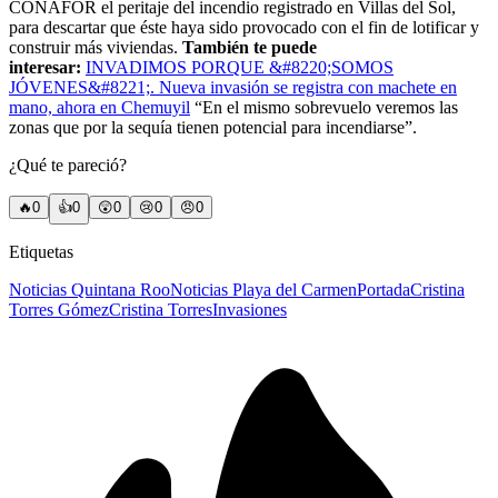
CONAFOR el peritaje del incendio registrado en Villas del Sol,
para descartar que éste haya sido provocado con el fin de lotificar y
construir más viviendas.
También te puede
interesar:
INVADIMOS PORQUE &#8220;SOMOS
JÓVENES&#8221;. Nueva invasión se registra con machete en
mano, ahora en Chemuyil
“En el mismo sobrevuelo veremos las
zonas que por la sequía tienen potencial para incendiarse”.
¿Qué te pareció?
🔥
0
👍
0
😲
0
😢
0
😠
0
Etiquetas
Noticias Quintana Roo
Noticias Playa del Carmen
Portada
Cristina
Torres Gómez
Cristina Torres
Invasiones