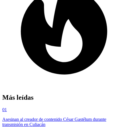
Más leídas
01
Asesinan al creador de contenido César Gastélum durante
transmisión en Culiacán