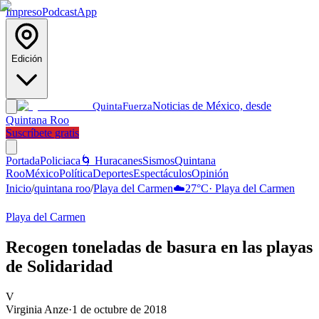
Impreso
Podcast
App
Edición
Noticias de México, desde
Quinta
Fuerza
Quintana Roo
Suscríbete gratis
Portada
Policiaca
🌀 Huracanes
Sismos
Quintana
Roo
México
Política
Deportes
Espectáculos
Opinión
Inicio
/
quintana roo
/
Playa del Carmen
☁️
27
°C
·
Playa del Carmen
Playa del Carmen
Recogen toneladas de basura en las playas
de Solidaridad
V
Virginia Anze
·
1 de octubre de 2018