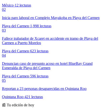
México
·
12
lecturas
02
Inicia paro laboral en Complejo Mayakoba en Playa del Carmen
Playa del Carmen
·
1,998
lecturas
03
Fallece trabajador de Xcaret en accidente en tramo de Playa del
Carmen a Puerto Morelos
Playa del Carmen
·
623
lecturas
04
Denuncian caso de presunto acoso en hotel BlueBay Grand
Esmeralda de Playa del Carmen
Playa del Carmen
·
596
lecturas
05
Reportan a 23 personas desaparecidas en Quintana Roo
Quintana Roo
·
421
lecturas
📰 Tu edición de hoy