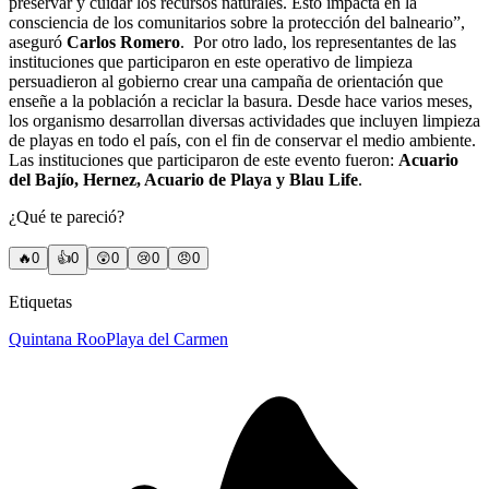
preservar y cuidar los recursos naturales. Esto impacta en la
consciencia de los comunitarios sobre la protección del balneario”,
aseguró
Carlos Romero
.
Por otro lado, los representantes de las
instituciones que participaron en este operativo de limpieza
persuadieron al gobierno crear una campaña de orientación que
enseñe a la población a reciclar la basura. Desde hace varios meses,
los organismo desarrollan diversas actividades que incluyen limpieza
de playas en todo el país, con el fin de conservar el medio ambiente.
Las instituciones que participaron de este evento fueron:
Acuario
del Bajío, Hernez, Acuario de Playa y Blau Life
.
¿Qué te pareció?
🔥
0
👍
0
😲
0
😢
0
😠
0
Etiquetas
Quintana Roo
Playa del Carmen