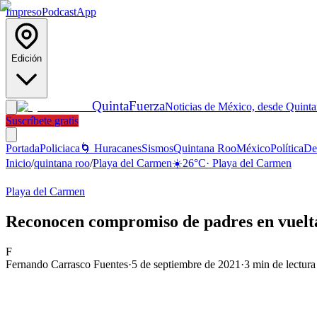
Impreso
Podcast
App
Edición
Quinta
Fuerza
Noticias de México, desde Quint
Suscríbete gratis
Portada
Policiaca
🌀 Huracanes
Sismos
Quintana Roo
México
Política
De
Inicio
/
quintana roo
/
Playa del Carmen
☀️
26
°C
·
Playa del Carmen
Playa del Carmen
Reconocen compromiso de padres en vuelta
F
Fernando Carrasco Fuentes
·
5 de septiembre de 2021
·
3
min de lectura