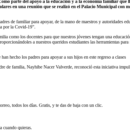
mo parte del apoyo a la educación y a la economía familiar que ll
colares en una reunión que se realizó en el Palacio Municipal con 
padres de familiar para apoyar, de la mano de maestros y autoridades edu
ia por la Covid-19”.
 familia como los docentes para que nuestros jóvenes tengan una educac
oporcionándoles a nuestros queridos estudiantes las herramientas para s
han hecho los padres para apoyar a sus hijos en este regreso a clases
adre de familia, Nayhibe Nacer Valverde, reconoció esta iniciativa impul
rreo, todos los días. Gratis, y te das de baja con un clic.
ja cuando quieras.