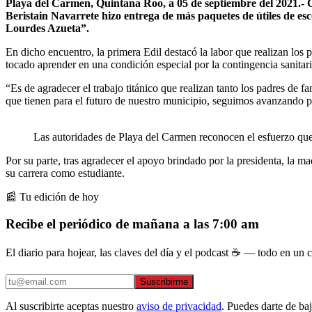
Playa del Carmen, Quintana Roo, a 05 de septiembre del 2021.- Co
Beristain Navarrete hizo entrega de más paquetes de útiles de es
Lourdes Azueta”.
En dicho encuentro, la primera Edil destacó la labor que realizan los 
tocado aprender en una condición especial por la contingencia sanitar
“Es de agradecer el trabajo titánico que realizan tanto los padres de
que tienen para el futuro de nuestro municipio, seguimos avanzando pr
Las autoridades de Playa del Carmen reconocen el esfuerzo que 
Por su parte, tras agradecer el apoyo brindado por la presidenta, la m
su carrera como estudiante.
📰 Tu edición de hoy
Recibe el periódico de mañana a las 7:00 am
El diario para hojear, las claves del día y el podcast ☕ — todo en un co
Suscribirme
Al suscribirte aceptas nuestro
aviso de privacidad
. Puedes darte de ba