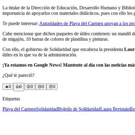
La titular de la Dirección de Educación, Desarrollo Humano y Bibliote
importancia de apoyarlos con materiales didácticos, pues con ello les
Te puede interesar:
Autoridades de Playa del Carmen apoyan a los pro
Cabe mencionar que dichos paquetes de útiles contienen: un mandil de 
de migajón, 10 barras de colores de plastilina y pinturas.
Con ello, el gobierno de Solidaridad que encabeza la presidenta
Laura
útiles en lo que va de la administración.
¡Ya estamos en Google News! Mantente al día con las noticias má
¿Qué te pareció?
🔥
0
👍
0
😲
0
😢
0
😠
0
Etiquetas
Playa del Carmen
Solidaridad
Boletín de Solidaridad
Laura Beristain
Bo