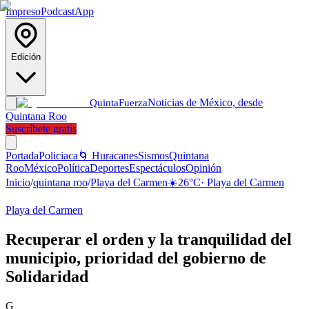
Impreso
Podcast
App
Edición
Noticias de México, desde
Quinta
Fuerza
Quintana Roo
Suscríbete gratis
Portada
Policiaca
🌀 Huracanes
Sismos
Quintana
Roo
México
Política
Deportes
Espectáculos
Opinión
Inicio
/
quintana roo
/
Playa del Carmen
☀️
26
°C
·
Playa del Carmen
Playa del Carmen
Recuperar el orden y la tranquilidad del
municipio, prioridad del gobierno de
Solidaridad
G