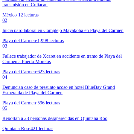
transmisión en Culiacán
México
·
12
lecturas
02
Inicia paro laboral en Complejo Mayakoba en Playa del Carmen
Playa del Carmen
·
1,998
lecturas
03
Fallece trabajador de Xcaret en accidente en tramo de Playa del
Carmen a Puerto Morelos
Playa del Carmen
·
623
lecturas
04
Denuncian caso de presunto acoso en hotel BlueBay Grand
Esmeralda de Playa del Carmen
Playa del Carmen
·
596
lecturas
05
Reportan a 23 personas desaparecidas en Quintana Roo
Quintana Roo
·
421
lecturas