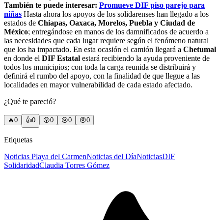
También te puede interesar:
Promueve DIF piso parejo para
niñas
Hasta ahora los apoyos de los solidarenses han llegado a los
estados de
Chiapas, Oaxaca, Morelos, Puebla y Ciudad de
México
; entregándose en manos de los damnificados de acuerdo a
las necesidades que cada lugar requiere según el fenómeno natural
que los ha impactado. En esta ocasión el camión llegará a
Chetumal
en donde el
DIF Estatal
estará recibiendo la ayuda proveniente de
todos los municipios; con toda la carga reunida se distribuirá y
definirá el rumbo del apoyo, con la finalidad de que llegue a las
localidades en mayor vulnerabilidad de cada estado afectado.
¿Qué te pareció?
🔥
0
👍
0
😲
0
😢
0
😠
0
Etiquetas
Noticias Playa del Carmen
Noticias del Día
Noticias
DIF
Solidaridad
Claudia Torres Gómez