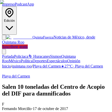
Impreso
Podcast
App
Edición
Noticias de México, desde
Quinta
Fuerza
Quintana Roo
Suscríbete gratis
Portada
Policiaca
🌀 Huracanes
Sismos
Quintana
Roo
México
Política
Deportes
Espectáculos
Opinión
Inicio
/
quintana roo
/
Playa del Carmen
☀️
27
°C
·
Playa del Carmen
Playa del Carmen
Salen 10 toneladas del Centro de Acopio
del DIF para damnificados
F
Fernando Morcillo
·
17 de octubre de 2017