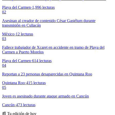
Playa del Carmen
·
1,996
lecturas
02
Asesinan al creador de contenido César Gastélum durante
transmisión en Culiacán
México
·
12
lecturas
03
Fallece trabajador de Xcaret en accidente en tramo de Playa del
Carmen a Puerto Morelos
Playa del Carmen
·
614
lecturas
04
Reportan a 23 personas desaparecidas en Quintana Roo
Quintana Roo
·
415
lecturas
05
Joven es asesinado durante ataque armado en Cancún
Cancún
·
473
lecturas
📰 Tu edición de hoy