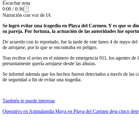
Escuchar nota
0:00
/
0:36
Narración con voz de IA
Se logró evitar una tragedia en Playa del Carmen. Y es que se di
su pareja. Por fortuna, la actuación de las autoridades fue oport
De acuerdo con lo reportado, fue la tarde de este lunes 4 de mayo del
de arrojarse, por lo que se encontraba en peligro.
Tras recibor el aviso en el número de emergencia 911, los agentes de l
presuntamente quería arrojarse desde las alturas.
Se informó además que los hechos fueron detectados a través de las cá
de seguridad a fin de evitar una tragedia.
También te puede interesar
Operativo en Animalandia Maya en Playa del Carmen deja cinco dete