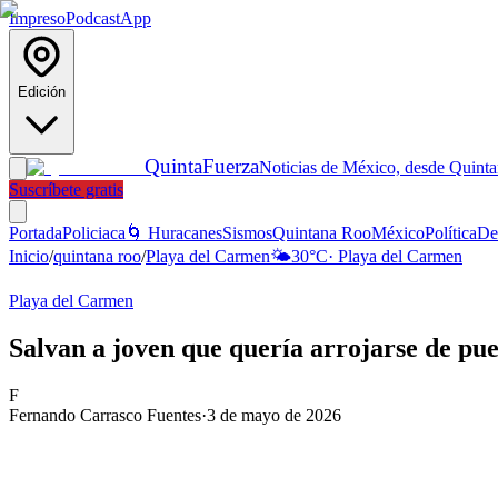
Impreso
Podcast
App
Edición
Quinta
Fuerza
Noticias de México, desde Quint
Suscríbete gratis
Portada
Policiaca
🌀 Huracanes
Sismos
Quintana Roo
México
Política
De
Inicio
/
quintana roo
/
Playa del Carmen
🌤️
30
°C
·
Playa del Carmen
Playa del Carmen
Salvan a joven que quería arrojarse de pu
F
Fernando Carrasco Fuentes
·
3 de mayo de 2026