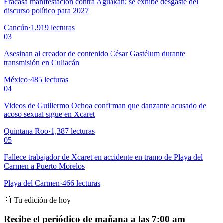
Fracasa manifestación contra Aguakan; se exhibe desgaste del
discurso político para 2027
Cancún
·
1,919
lecturas
03
Asesinan al creador de contenido César Gastélum durante
transmisión en Culiacán
México
·
485
lecturas
04
Videos de Guillermo Ochoa confirman que danzante acusado de
acoso sexual sigue en Xcaret
Quintana Roo
·
1,387
lecturas
05
Fallece trabajador de Xcaret en accidente en tramo de Playa del
Carmen a Puerto Morelos
Playa del Carmen
·
466
lecturas
📰 Tu edición de hoy
Recibe el periódico de mañana a las 7:00 am