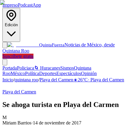
Impreso
Podcast
App
Edición
Noticias de México, desde
Quinta
Fuerza
Quintana Roo
Suscríbete gratis
Portada
Policiaca
🌀 Huracanes
Sismos
Quintana
Roo
México
Política
Deportes
Espectáculos
Opinión
Inicio
/
quintana roo
/
Playa del Carmen
☀️
26
°C
·
Playa del Carmen
Playa del Carmen
Se ahoga turista en Playa del Carmen
M
Miriam Barrios
·
14 de noviembre de 2017