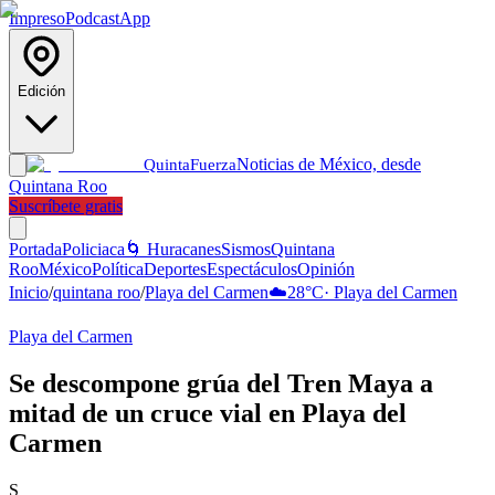
Impreso
Podcast
App
Edición
Noticias de México, desde
Quinta
Fuerza
Quintana Roo
Suscríbete gratis
Portada
Policiaca
🌀 Huracanes
Sismos
Quintana
Roo
México
Política
Deportes
Espectáculos
Opinión
Inicio
/
quintana roo
/
Playa del Carmen
☁️
28
°C
·
Playa del Carmen
Playa del Carmen
Se descompone grúa del Tren Maya a
mitad de un cruce vial en Playa del
Carmen
S