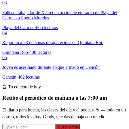
03
Fallece trabajador de Xcaret en accidente en tramo de Playa del
Carmen a Puerto Morelos
Playa del Carmen
·
605
lecturas
04
Reportan a 23 personas desaparecidas en Quintana Roo
Quintana Roo
·
408
lecturas
05
Joven es asesinado durante ataque armado en Cancún
Cancún
·
462
lecturas
📰 Tu edición de hoy
Recibe el periódico de mañana a las 7:00 am
El diario para hojear, las claves del día y el podcast ☕ — todo en un
correo, todos los días. Gratis, y te das de baja con un clic.
Suscribirme