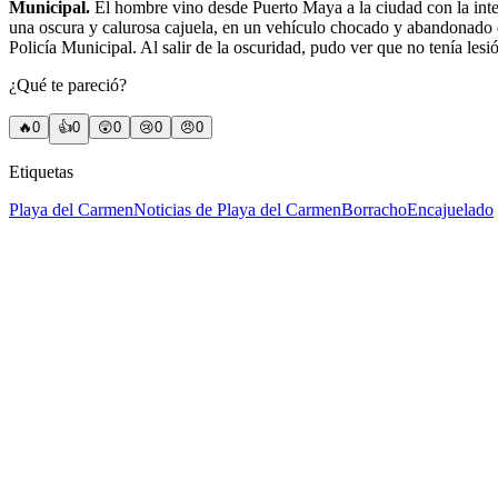
Municipal.
El hombre vino desde Puerto Maya a la ciudad con la intenc
una oscura y calurosa cajuela, en un vehículo chocado y abandonado en 
Policía Municipal. Al salir de la oscuridad, pudo ver que no tenía le
¿Qué te pareció?
🔥
0
👍
0
😲
0
😢
0
😠
0
Etiquetas
Playa del Carmen
Noticias de Playa del Carmen
Borracho
Encajuelado