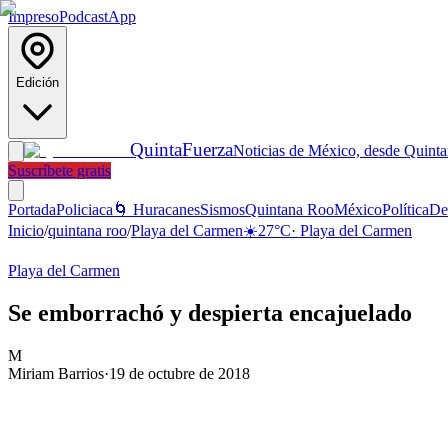
Impreso
Podcast
App
Edición
Quinta
Fuerza
Noticias de México, desde Quint
Suscríbete gratis
Portada
Policiaca
🌀 Huracanes
Sismos
Quintana Roo
México
Política
De
Inicio
/
quintana roo
/
Playa del Carmen
☀️
27
°C
·
Playa del Carmen
Playa del Carmen
Se emborrachó y despierta encajuelado
M
Miriam Barrios
·
19 de octubre de 2018