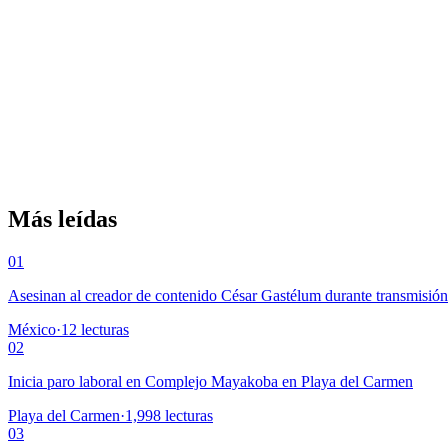
Más leídas
01
Asesinan al creador de contenido César Gastélum durante transmisió
México
·
12
lecturas
02
Inicia paro laboral en Complejo Mayakoba en Playa del Carmen
Playa del Carmen
·
1,998
lecturas
03