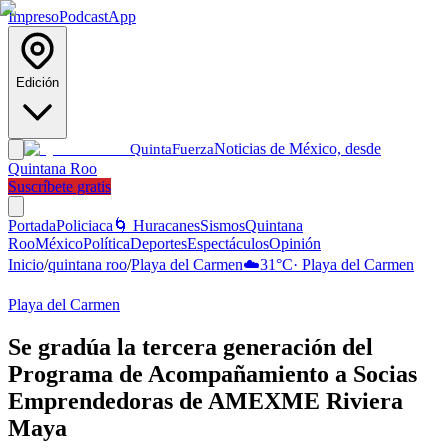
Impreso
Podcast
App
Edición
Noticias de México, desde
Quinta
Fuerza
Quintana Roo
Suscríbete gratis
Portada
Policiaca
🌀 Huracanes
Sismos
Quintana
Roo
México
Política
Deportes
Espectáculos
Opinión
Inicio
/
quintana roo
/
Playa del Carmen
☁️
31
°C
·
Playa del Carmen
Playa del Carmen
Se gradúa la tercera generación del
Programa de Acompañamiento a Socias
Emprendedoras de AMEXME Riviera
Maya