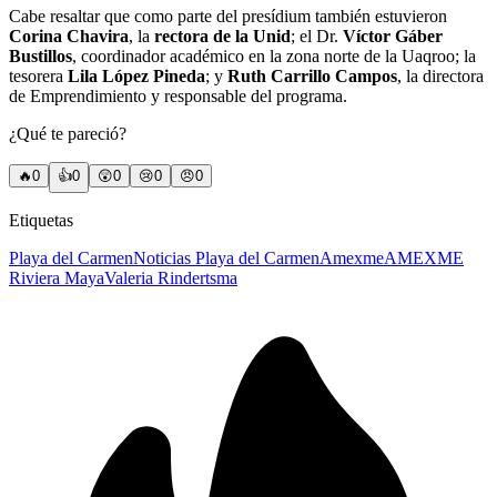
Cabe resaltar que como parte del presídium también estuvieron
Corina Chavira
, la
rectora de la Unid
; el Dr.
Víctor Gáber
Bustillos
, coordinador académico en la zona norte de la Uaqroo; la
tesorera
Lila López Pineda
; y
Ruth Carrillo Campos
, la directora
de Emprendimiento y responsable del programa.
¿Qué te pareció?
🔥
0
👍
0
😲
0
😢
0
😠
0
Etiquetas
Playa del Carmen
Noticias Playa del Carmen
Amexme
AMEXME
Riviera Maya
Valeria Rindertsma