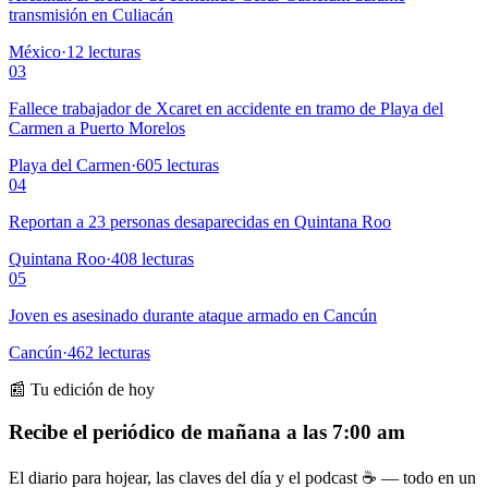
transmisión en Culiacán
México
·
12
lecturas
03
Fallece trabajador de Xcaret en accidente en tramo de Playa del
Carmen a Puerto Morelos
Playa del Carmen
·
605
lecturas
04
Reportan a 23 personas desaparecidas en Quintana Roo
Quintana Roo
·
408
lecturas
05
Joven es asesinado durante ataque armado en Cancún
Cancún
·
462
lecturas
📰 Tu edición de hoy
Recibe el periódico de mañana a las 7:00 am
El diario para hojear, las claves del día y el podcast ☕ — todo en un