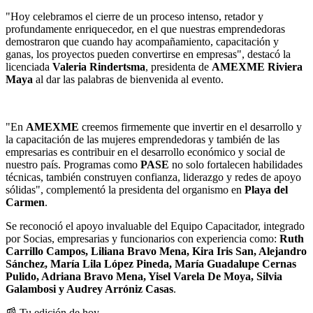
"Hoy celebramos el cierre de un proceso intenso, retador y
profundamente enriquecedor, en el que nuestras emprendedoras
demostraron que cuando hay acompañamiento, capacitación y
ganas, los proyectos pueden convertirse en empresas", destacó la
licenciada
Valeria Rindertsma
, presidenta de
AMEXME Riviera
Maya
al dar las palabras de bienvenida al evento.
"En
AMEXME
creemos firmemente que invertir en el desarrollo y
la capacitación de las mujeres emprendedoras y también de las
empresarias es contribuir en el desarrollo económico y social de
nuestro país. Programas como
PASE
no solo fortalecen habilidades
técnicas, también construyen confianza, liderazgo y redes de apoyo
sólidas", complementó la presidenta del organismo en
Playa del
Carmen
.
Se reconoció el apoyo invaluable del Equipo Capacitador, integrado
por Socias, empresarias y funcionarios con experiencia como:
Ruth
Carrillo Campos, Liliana Bravo Mena, Kira Iris San, Alejandro
Sánchez, María Lila López Pineda, María Guadalupe Cernas
Pulido, Adriana Bravo Mena, Yisel Varela De Moya, Silvia
Galambosi y Audrey Arróniz Casas
.
📰 Tu edición de hoy