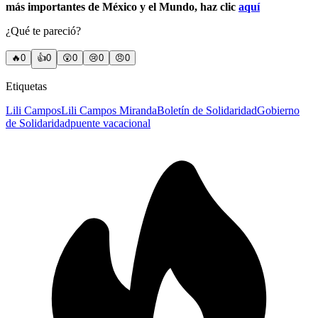
más importantes de México y el Mundo, haz clic
aquí
¿Qué te pareció?
🔥
0
👍
0
😲
0
😢
0
😠
0
Etiquetas
Lili Campos
Lili Campos Miranda
Boletín de Solidaridad
Gobierno
de Solidaridad
puente vacacional