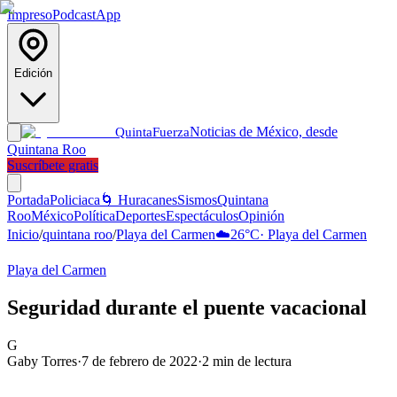
Impreso
Podcast
App
Edición
Noticias de México, desde
Quinta
Fuerza
Quintana Roo
Suscríbete gratis
Portada
Policiaca
🌀 Huracanes
Sismos
Quintana
Roo
México
Política
Deportes
Espectáculos
Opinión
Inicio
/
quintana roo
/
Playa del Carmen
☁️
26
°C
·
Playa del Carmen
Playa del Carmen
Seguridad durante el puente vacacional
G
Gaby Torres
·
7 de febrero de 2022
·
2
min de lectura