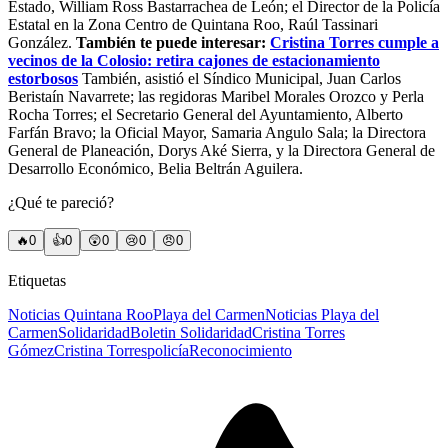
Estado, William Ross Bastarrachea de León; el Director de la Policía
Estatal en la Zona Centro de Quintana Roo, Raúl Tassinari
González.
También te puede interesar:
Cristina Torres cumple a
vecinos de la Colosio: retira cajones de estacionamiento
estorbosos
También, asistió el Síndico Municipal, Juan Carlos
Beristaín Navarrete; las regidoras Maribel Morales Orozco y Perla
Rocha Torres; el Secretario General del Ayuntamiento, Alberto
Farfán Bravo; la Oficial Mayor, Samaria Angulo Sala; la Directora
General de Planeación, Dorys Aké Sierra, y la Directora General de
Desarrollo Económico, Belia Beltrán Aguilera.
¿Qué te pareció?
🔥
0
👍
0
😲
0
😢
0
😠
0
Etiquetas
Noticias Quintana Roo
Playa del Carmen
Noticias Playa del
Carmen
Solidaridad
Boletin Solidaridad
Cristina Torres
Gómez
Cristina Torres
policía
Reconocimiento