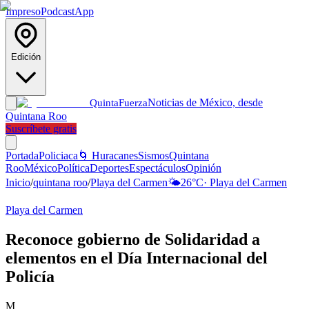
Impreso
Podcast
App
Edición
Noticias de México, desde
Quinta
Fuerza
Quintana Roo
Suscríbete gratis
Portada
Policiaca
🌀 Huracanes
Sismos
Quintana
Roo
México
Política
Deportes
Espectáculos
Opinión
Inicio
/
quintana roo
/
Playa del Carmen
🌤️
26
°C
·
Playa del Carmen
Playa del Carmen
Reconoce gobierno de Solidaridad a
elementos en el Día Internacional del
Policía
M