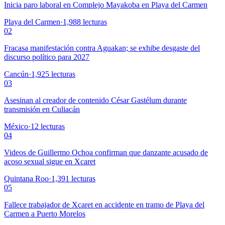
Inicia paro laboral en Complejo Mayakoba en Playa del Carmen
Playa del Carmen
·
1,988
lecturas
02
Fracasa manifestación contra Aguakan; se exhibe desgaste del
discurso político para 2027
Cancún
·
1,925
lecturas
03
Asesinan al creador de contenido César Gastélum durante
transmisión en Culiacán
México
·
12
lecturas
04
Videos de Guillermo Ochoa confirman que danzante acusado de
acoso sexual sigue en Xcaret
Quintana Roo
·
1,391
lecturas
05
Fallece trabajador de Xcaret en accidente en tramo de Playa del
Carmen a Puerto Morelos