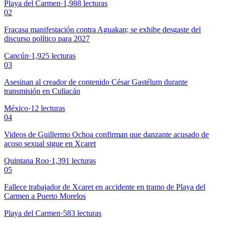
Playa del Carmen
·
1,988
lecturas
02
Fracasa manifestación contra Aguakan; se exhibe desgaste del
discurso político para 2027
Cancún
·
1,925
lecturas
03
Asesinan al creador de contenido César Gastélum durante
transmisión en Culiacán
México
·
12
lecturas
04
Videos de Guillermo Ochoa confirman que danzante acusado de
acoso sexual sigue en Xcaret
Quintana Roo
·
1,391
lecturas
05
Fallece trabajador de Xcaret en accidente en tramo de Playa del
Carmen a Puerto Morelos
Playa del Carmen
·
583
lecturas