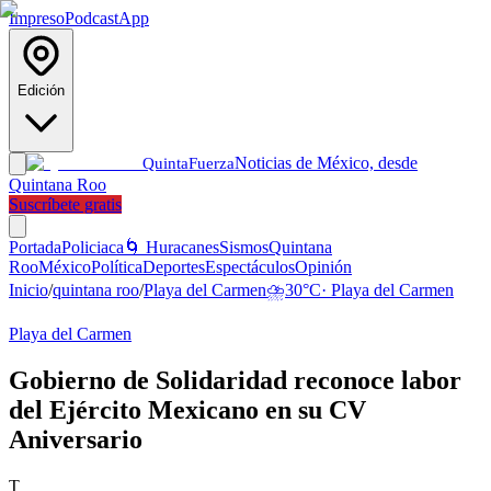
Impreso
Podcast
App
Edición
Noticias de México, desde
Quinta
Fuerza
Quintana Roo
Suscríbete gratis
Portada
Policiaca
🌀 Huracanes
Sismos
Quintana
Roo
México
Política
Deportes
Espectáculos
Opinión
Inicio
/
quintana roo
/
Playa del Carmen
⛈️
30
°C
·
Playa del Carmen
Playa del Carmen
Gobierno de Solidaridad reconoce labor
del Ejército Mexicano en su CV
Aniversario
T