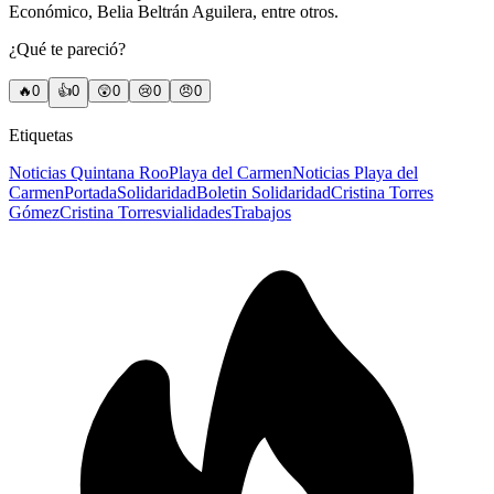
Económico, Belia Beltrán Aguilera, entre otros.
¿Qué te pareció?
🔥
0
👍
0
😲
0
😢
0
😠
0
Etiquetas
Noticias Quintana Roo
Playa del Carmen
Noticias Playa del
Carmen
Portada
Solidaridad
Boletin Solidaridad
Cristina Torres
Gómez
Cristina Torres
vialidades
Trabajos