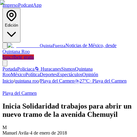
Impreso
Podcast
App
Edición
Noticias de México, desde
Quinta
Fuerza
Quintana Roo
Suscríbete gratis
Portada
Policiaca
🌀 Huracanes
Sismos
Quintana
Roo
México
Política
Deportes
Espectáculos
Opinión
Inicio
/
quintana roo
/
Playa del Carmen
⛈️
27
°C
·
Playa del Carmen
Playa del Carmen
Inicia Solidaridad trabajos para abrir un
nuevo tramo de la avenida Chemuyil
M
Manuel Avila
·
4 de enero de 2018