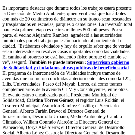
Es importante destacar que durante todos los trabajos estará presente
la Dirección de Medio Ambiente, quien verificará que los árboles
con más de 20 centímetros de diámetro en su tronco sean rescatados
y trasplantados en escuelas, parques o camellones. La inversión total
para esta primera etapa es de tres millones 800 mil pesos. Por su
parte, el vecino Alejandro Ramírez, agradeció a las autoridades
municipales por el trabajo que están haciendo al poniente de la
ciudad. “Estábamos olvidados y hoy da orgullo saber que de verdad
están interesados en resolver cosas importantes como las vialidades.
El camino al progreso se está haciendo físico porque el cambio se
ve”, aseguró.
También te puede interesar:
Supervisan gobierno
de Solidaridad y ciudadanos obras públicas de beneficio social
El programa de Interconexión de Vialidades incluye tramos de
avenidas que no fueron concluidas anteriormente tales como la 125,
Lilis, Universidades, Paseo del Mayab, Loros, así como tramos
complementarios de la avenida CTM y Constituyentes, entre otras.
El evento estuvo encabezado por la Presidenta Municipal de
Solidaridad,
Cristina Torres Gómez
; el regidor Luis Roldán; el
Tesorero Municipal, Asunción Ramírez Castillo; el Secretario
General, Alberto Farfán Bravo; el Director General de
Infraestructura, Desarrollo Urbano, Medio Ambiente y Cambio
Climático, William Conrado Alarcón; la Directora General de
Planeación, Dorys Aké Sierra; el Director General de Desarrollo
Social, Alberto López Castro; la Directora General de Desarrollo