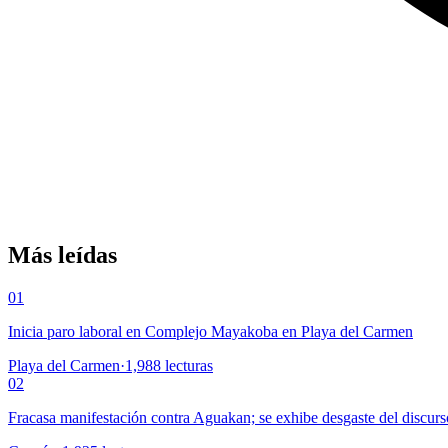
Más leídas
01
Inicia paro laboral en Complejo Mayakoba en Playa del Carmen
Playa del Carmen
·
1,988
lecturas
02
Fracasa manifestación contra Aguakan; se exhibe desgaste del discurs