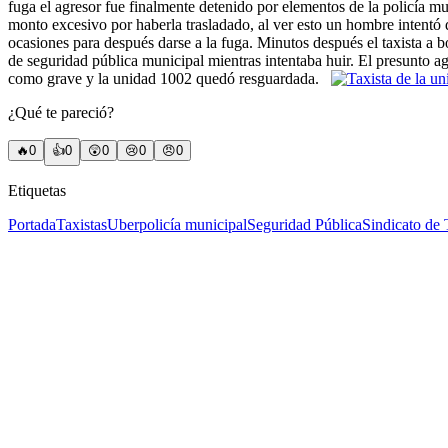
fuga el agresor fue finalmente detenido por elementos de la policía m
monto excesivo por haberla trasladado, al ver esto un hombre intentó d
ocasiones para después darse a la fuga. Minutos después el taxista a 
de seguridad pública municipal mientras intentaba huir. El presunto ag
como grave y la unidad 1002 quedó resguardada.
¿Qué te pareció?
🔥
0
👍
0
😲
0
😢
0
😠
0
Etiquetas
Portada
Taxistas
Uber
policía municipal
Seguridad Pública
Sindicato de 