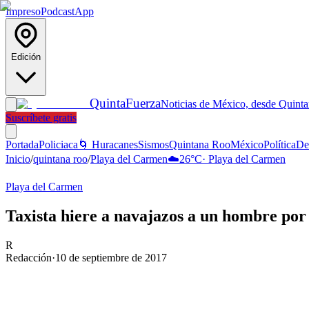
Impreso
Podcast
App
Edición
Quinta
Fuerza
Noticias de México, desde Quint
Suscríbete gratis
Portada
Policiaca
🌀 Huracanes
Sismos
Quintana Roo
México
Política
De
Inicio
/
quintana roo
/
Playa del Carmen
☁️
26
°C
·
Playa del Carmen
Playa del Carmen
Taxista hiere a navajazos a un hombre por
R
Redacción
·
10 de septiembre de 2017