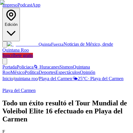
Impreso
Podcast
App
Edición
Noticias de México, desde
Quinta
Fuerza
Quintana Roo
Suscríbete gratis
Portada
Policiaca
🌀 Huracanes
Sismos
Quintana
Roo
México
Política
Deportes
Espectáculos
Opinión
Inicio
/
quintana roo
/
Playa del Carmen
🌤️
25
°C
·
Playa del Carmen
Playa del Carmen
Todo un éxito resultó el Tour Mundial de
Voleibol Elite 16 efectuado en Playa del
Carmen
F