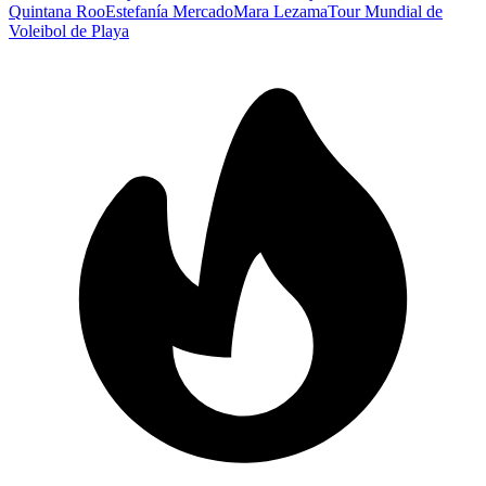
Quintana Roo
Estefanía Mercado
Mara Lezama
Tour Mundial de
Voleibol de Playa