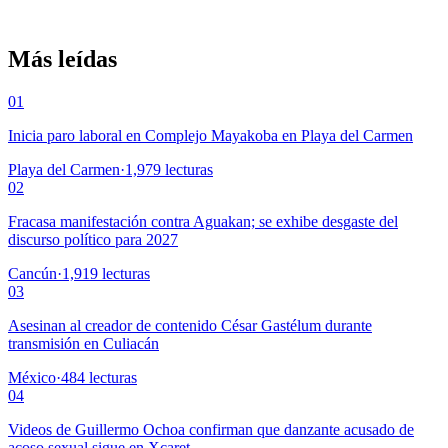
Más leídas
01
Inicia paro laboral en Complejo Mayakoba en Playa del Carmen
Playa del Carmen
·
1,979
lecturas
02
Fracasa manifestación contra Aguakan; se exhibe desgaste del
discurso político para 2027
Cancún
·
1,919
lecturas
03
Asesinan al creador de contenido César Gastélum durante
transmisión en Culiacán
México
·
484
lecturas
04
Videos de Guillermo Ochoa confirman que danzante acusado de
acoso sexual sigue en Xcaret