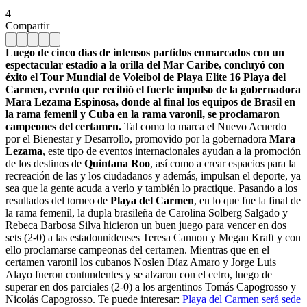
4
Compartir
Luego de cinco días de intensos partidos enmarcados con un
espectacular estadio a la orilla del Mar Caribe, concluyó con
éxito el Tour Mundial de Voleibol de Playa Elite 16 Playa del
Carmen, evento que recibió el fuerte impulso de la gobernadora
Mara Lezama Espinosa, donde al final los equipos de Brasil en
la rama femenil y Cuba en la rama varonil, se proclamaron
campeones del certamen.
Tal como lo marca el Nuevo Acuerdo
por el Bienestar y Desarrollo, promovido por la gobernadora
Mara
Lezama
, este tipo de eventos internacionales ayudan a la promoción
de los destinos de
Quintana Roo
, así como a crear espacios para la
recreación de las y los ciudadanos y además, impulsan el deporte, ya
sea que la gente acuda a verlo y también lo practique. Pasando a los
resultados del torneo de
Playa del Carmen
, en lo que fue la final de
la rama femenil, la dupla brasileña de Carolina Solberg Salgado y
Rebeca Barbosa Silva hicieron un buen juego para vencer en dos
sets (2-0) a las estadounidenses Teresa Cannon y Megan Kraft y con
ello proclamarse campeonas del certamen. Mientras que en el
certamen varonil los cubanos Noslen Díaz Amaro y Jorge Luis
Alayo fueron contundentes y se alzaron con el cetro, luego de
superar en dos parciales (2-0) a los argentinos Tomás Capogrosso y
Nicolás Capogrosso. Te puede interesar:
Playa del Carmen será sede