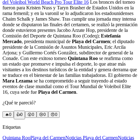
del Voleibol World Beach Pro Tour Elite 16
Los bronces del torneo
fueron para Kristen Nuss y Taryn Brasher de Estados Unidos en la
rama femenil; y en la varonil se lo adjudicaron los estadounidenses
Chaim Schalk y James Shaw. Tras cumplir una jornada muy intensa
donde se disputaron las finales del certamen, se realizó la premiación
donde estuvieron presentes Jacobo Arzate Hop, presidente de la
Comisión del Deporte de Quintana Roo (Codeq);
Estefanía
Mercado
, presidenta municipal de
Playa del Carmen
; el diputado
presidente de la Comisión de Asuntos Municipales, Eric Arcila
Arjona; y Guillermo Cortés González, subdirector de general de la
Conade. Con este exitoso torneo
Quintana Roo
se reafirma como
un estado que promueve e impulsa el deporte, lo que atrae más
visitantes a los destinos turísticos de la entidad y genera derrama que
se traduce en el bienestar de las familias trabajadoras. El gobierno de
Mara Lezama
se ha comprometido a seguir trayendo al estado
eventos de clase mundial como el Tour Mundial de Voleibol Elite
16, cuya sede fue
Playa del Carmen
.
¿Qué te pareció?
🔥
0
👍
0
😲
0
😢
0
😠
0
Etiquetas
Quintana Roo
Playa del Carmen
Noticias Playa del Carmen
Noticias