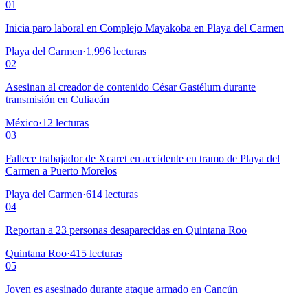
01
Inicia paro laboral en Complejo Mayakoba en Playa del Carmen
Playa del Carmen
·
1,996
lecturas
02
Asesinan al creador de contenido César Gastélum durante
transmisión en Culiacán
México
·
12
lecturas
03
Fallece trabajador de Xcaret en accidente en tramo de Playa del
Carmen a Puerto Morelos
Playa del Carmen
·
614
lecturas
04
Reportan a 23 personas desaparecidas en Quintana Roo
Quintana Roo
·
415
lecturas
05
Joven es asesinado durante ataque armado en Cancún