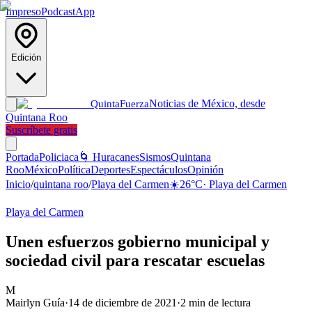
Impreso
Podcast
App
Edición
Noticias de México, desde
Quinta
Fuerza
Quintana Roo
Suscríbete gratis
Portada
Policiaca
🌀 Huracanes
Sismos
Quintana
Roo
México
Política
Deportes
Espectáculos
Opinión
Inicio
/
quintana roo
/
Playa del Carmen
☀️
26
°C
·
Playa del Carmen
Playa del Carmen
Unen esfuerzos gobierno municipal y
sociedad civil para rescatar escuelas
M
Mairlyn Guía
·
14 de diciembre de 2021
·
2
min de lectura