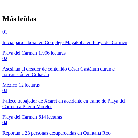
Más leídas
01
Inicia paro laboral en Complejo Mayakoba en Playa del Carmen
Playa del Carmen
·
1,996
lecturas
02
Asesinan al creador de contenido César Gastélum durante
transmisión en Culiacán
México
·
12
lecturas
03
Fallece trabajador de Xcaret en accidente en tramo de Playa del
Carmen a Puerto Morelos
Playa del Carmen
·
614
lecturas
04
Reportan a 23 personas desaparecidas en Quintana Roo