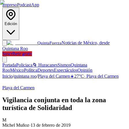
Impreso
Podcast
App
Edición
Noticias de México, desde
Quinta
Fuerza
Quintana Roo
Suscríbete gratis
Portada
Policiaca
🌀 Huracanes
Sismos
Quintana
Roo
México
Política
Deportes
Espectáculos
Opinión
Inicio
/
quintana roo
/
Playa del Carmen
☀️
27
°C
·
Playa del Carmen
Playa del Carmen
Vigilancia conjunta en toda la zona
turística de Solidaridad
M
Michel Muñoz
·
13 de febrero de 2019