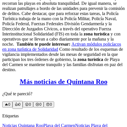
recorran las playas en absoluta tranquilidad. De igual manera, se
realizan patrullajes a bordo de las unidades para prevenir la comisión
de delitos. Cabe destacar, que para reforzar estas tareas, la Policía
Turística trabaja de la mano con la Policía Militar, Policía Naval,
Policía Federal, Fuerzas Federales División Gendarmería y la
Dirección de Juzgados Cívicos, a través del operativo Fuerza
Interinstitucional Solidaridad (FIS) en toda la
zona turística
y con
operativos que se llevan a cabo diariamente por la mañana y la
noche.
También te puede interesar:
Activan módulos policíacos
en zona turística de Solidaridad
Como resultado de los esquemas de
vigilancia implementados desde las mesas de seguridad en la que
participan los tres órdenes de gobierno, la
zona turística
de Playa
del Carmen se mantiene tranquilo y las familias disfrutan en paz del
destino.
Más noticias de Quintana Roo
¿Qué te pareció?
🔥
0
👍
0
😲
0
😢
0
😠
0
Etiquetas
Noticias Quintana Roo
Playa del Carmen
Noticias Playa del