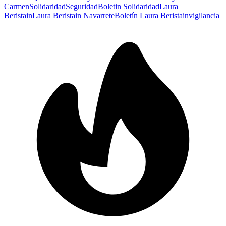
Carmen
Solidaridad
Seguridad
Boletin Solidaridad
Laura
Beristain
Laura Beristain Navarrete
Boletín Laura Beristain
vigilancia