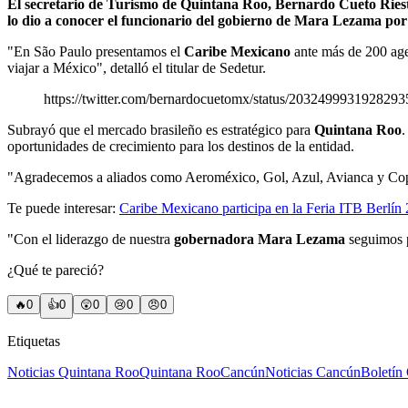
El secretario de Turismo de Quintana Roo, Bernardo Cueto Riestra
lo dio a conocer el funcionario del gobierno de Mara Lezama por 
"En São Paulo presentamos el
Caribe Mexicano
ante más de 200 agen
viajar a México", detalló el titular de Sedetur.
https://twitter.com/bernardocuetomx/status/203249993192829
Subrayó que el mercado brasileño es estratégico para
Quintana Roo
.
oportunidades de crecimiento para los destinos de la entidad.
"Agradecemos a aliados como Aeroméxico, Gol, Azul, Avianca y Copa
Te puede interesar:
Caribe Mexicano participa en la Feria ITB Berlín 
"Con el liderazgo de nuestra
gobernadora Mara Lezama
seguimos 
¿Qué te pareció?
🔥
0
👍
0
😲
0
😢
0
😠
0
Etiquetas
Noticias Quintana Roo
Quintana Roo
Cancún
Noticias Cancún
Boletín