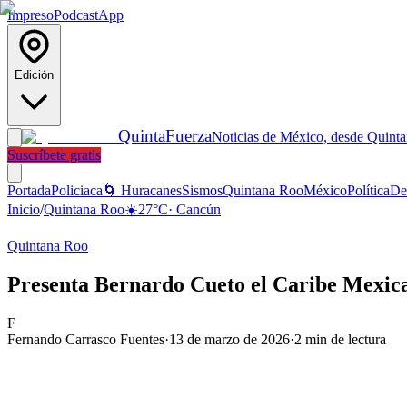
Impreso
Podcast
App
Edición
Quinta
Fuerza
Noticias de México, desde Quint
Suscríbete gratis
Portada
Policiaca
🌀 Huracanes
Sismos
Quintana Roo
México
Política
De
Inicio
/
Quintana Roo
☀️
27
°C
·
Cancún
Quintana Roo
Presenta Bernardo Cueto el Caribe Mexican
F
Fernando Carrasco Fuentes
·
13 de marzo de 2026
·
2
min de lectura