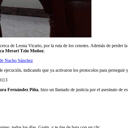
cerca de Leona Vicario, por la ruta de los cenotes. Además de perder l
ca Merari Tziu Muñoz
.
n de Nacho Sánchez
le ejecución, indicando que ya activaron los protocolos para perseguir y 
8113
ura Fernández Piña
, hizo un llamado de justicia por el asesinato de es
rreo, todos los días. Gratis, y te das de baja con un clic.