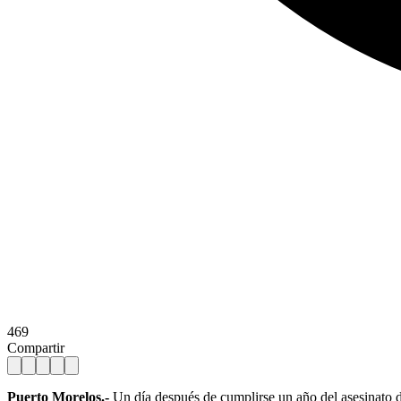
469
Compartir
Puerto Morelos.-
Un día después de cumplirse un año del asesinato d