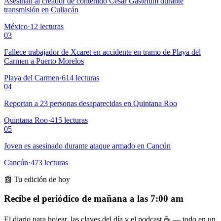
Asesinan al creador de contenido César Gastélum durante
transmisión en Culiacán
México
·
12
lecturas
03
Fallece trabajador de Xcaret en accidente en tramo de Playa del
Carmen a Puerto Morelos
Playa del Carmen
·
614
lecturas
04
Reportan a 23 personas desaparecidas en Quintana Roo
Quintana Roo
·
415
lecturas
05
Joven es asesinado durante ataque armado en Cancún
Cancún
·
473
lecturas
📰 Tu edición de hoy
Recibe el periódico de mañana a las 7:00 am
El diario para hojear, las claves del día y el podcast ☕ — todo en un