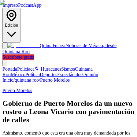
Impreso
Podcast
App
Edición
Noticias de México, desde
Quinta
Fuerza
Quintana Roo
Suscríbete gratis
Portada
Policiaca
🌀 Huracanes
Sismos
Quintana
Roo
México
Política
Deportes
Espectáculos
Opinión
Inicio
/
quintana roo
/
Puerto Morelos
Puerto Morelos
Gobierno de Puerto Morelos da un nuevo
rostro a Leona Vicario con pavimentación
de calles
Asimismo, comentó que esta era una obra muy demandada por los