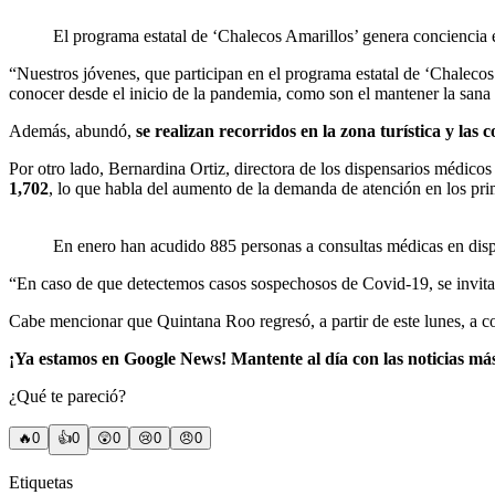
El programa estatal de ‘Chalecos Amarillos’ genera conciencia
“Nuestros jóvenes, que participan en el programa estatal de ‘Chalecos
conocer desde el inicio de la pandemia, como son el mantener la sana d
Además, abundó,
se realizan recorridos en la zona turística y las
Por otro lado, Bernardina Ortiz, directora de los dispensarios médico
1,702
, lo que habla del aumento de la demanda de atención en los pri
En enero han acudido 885 personas a consultas médicas en dis
“En caso de que detectemos casos sospechosos de Covid-19, se invita 
Cabe mencionar que Quintana Roo regresó, a partir de este lunes, a c
¡Ya estamos en Google News! Mantente al día con las noticias má
¿Qué te pareció?
🔥
0
👍
0
😲
0
😢
0
😠
0
Etiquetas