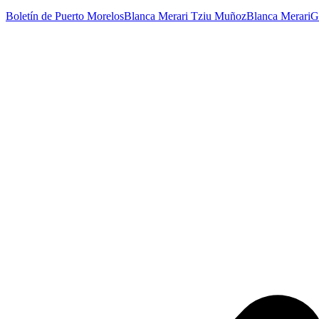
Boletín de Puerto Morelos
Blanca Merari Tziu Muñoz
Blanca Merari
G