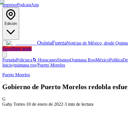
Impreso
Podcast
App
Edición
Quinta
Fuerza
Noticias de México, desde Quint
Suscríbete gratis
Portada
Policiaca
🌀 Huracanes
Sismos
Quintana Roo
México
Política
De
Inicio
/
quintana roo
/
Puerto Morelos
Puerto Morelos
Gobierno de Puerto Morelos redobla esfuer
G
Gaby Torres
·
10 de enero de 2022
·
3
min de lectura