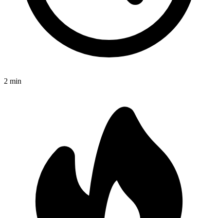
2
min