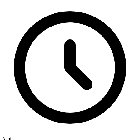
3
min