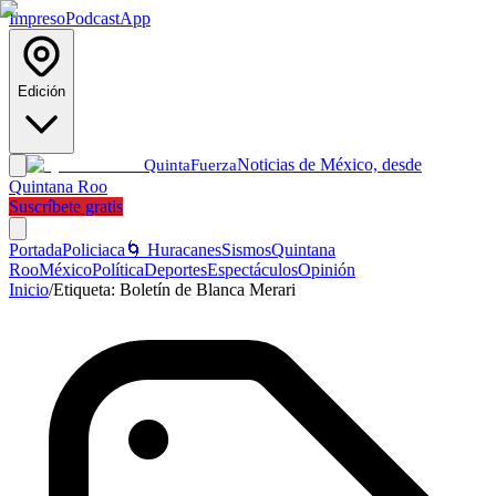
Impreso
Podcast
App
Edición
Noticias de México, desde
Quinta
Fuerza
Quintana Roo
Suscríbete gratis
Portada
Policiaca
🌀 Huracanes
Sismos
Quintana
Roo
México
Política
Deportes
Espectáculos
Opinión
Inicio
/
Etiqueta:
Boletín de Blanca Merari