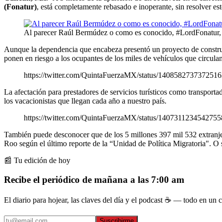
(Fonatur)
, está completamente rebasado e inoperante, sin resolver est
Al parecer Raúl Bermúdez o como es conocido, #LordFonatur, o
Aunque la dependencia que encabeza presentó un proyecto de constr
ponen en riesgo a los ocupantes de los miles de vehículos que circula
https://twitter.com/QuintaFuerzaMX/status/140858273737251
La afectación para prestadores de servicios turísticos como transporta
los vacacionistas que llegan cada año a nuestro país.
https://twitter.com/QuintaFuerzaMX/status/140731123454275
También puede desconocer que de los 5 millones 397 mil 532 extranjer
Roo según el último reporte de la “Unidad de Política Migratoria". O s
📰 Tu edición de hoy
Recibe el periódico de mañana a las 7:00 am
El diario para hojear, las claves del día y el podcast ☕ — todo en un co
Suscribirme