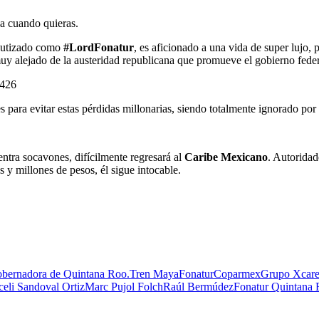
ja cuando quieras.
bautizado como
#LordFonatur
, es aficionado a una vida de super lujo,
muy alejado de la austeridad republicana que promueve el gobierno fede
1426
s para evitar estas pérdidas millonarias, siendo totalmente ignorado po
ntra socavones, difícilmente regresará al
Caribe Mexicano
. Autoridad
 y millones de pesos, él sigue intocable.
obernadora de Quintana Roo.
Tren Maya
Fonatur
Coparmex
Grupo Xcare
celi Sandoval Ortiz
Marc Pujol Folch
Raúl Bermúdez
Fonatur Quintana