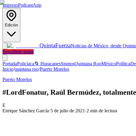
Impreso
Podcast
App
Edición
Quinta
Fuerza
Noticias de México, desde Quint
Suscríbete gratis
Portada
Policiaca
🌀 Huracanes
Sismos
Quintana Roo
México
Política
De
Inicio
/
quintana roo
/
Puerto Morelos
Puerto Morelos
#LordFonatur, Raúl Bermúdez, totalmente 
E
Enrique Sánchez García
·
5 de julio de 2021
·
2
min de lectura