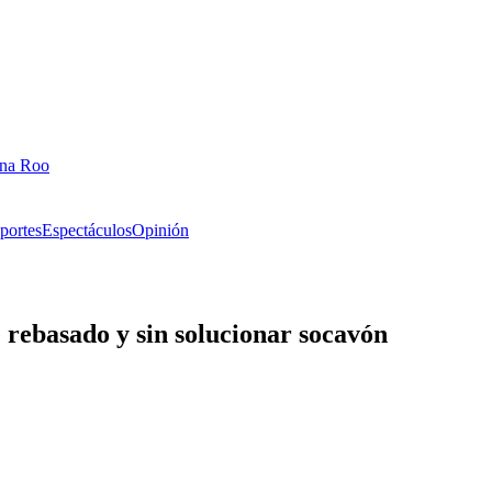
ana Roo
portes
Espectáculos
Opinión
rebasado y sin solucionar socavón