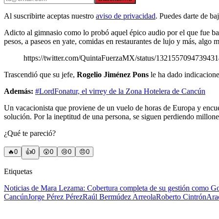
Al suscribirte aceptas nuestro
aviso de privacidad
. Puedes darte de ba
Adicto al gimnasio como lo probó aquel épico audio por el que fue 
pesos, a paseos en yate, comidas en restaurantes de lujo y más, algo 
https://twitter.com/QuintaFuerzaMX/status/132155709473943
Trascendió que su jefe,
Rogelio Jiménez Pons
le ha dado indicacione
Además:
#LordFonatur, el virrey de la Zona Hotelera de Cancún
Un vacacionista que proviene de un vuelo de horas de Europa y encue
solución. Por la ineptitud de una persona, se siguen perdiendo millones
¿Qué te pareció?
🔥
0
👍
0
😲
0
😢
0
😠
0
Etiquetas
Noticias de Mara Lezama: Cobertura completa de su gestión como G
Cancún
Jorge Pérez Pérez
Raúl Bermúdez Arreola
Roberto Cintrón
Ara