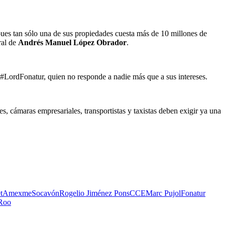
 pues tan sólo una de sus propiedades cuesta más de 10 millones de
ral de
Andrés Manuel López Obrador
.
r #LordFonatur, quien no responde a nadie más que a sus intereses.
es, cámaras empresariales, transportistas y taxistas deben exigir ya una
t
Amexme
Socavón
Rogelio Jiménez Pons
CCE
Marc Pujol
Fonatur
 Roo