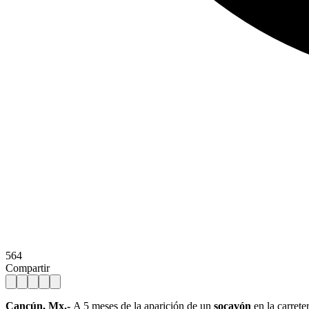
564
Compartir
Cancún, Mx.-
A 5 meses de la aparición de un
socavón
en la carrete