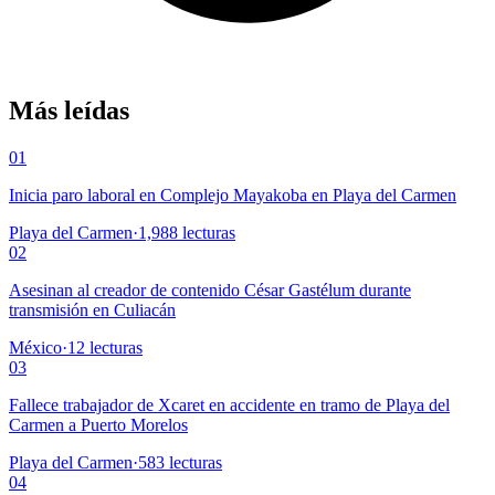
Más leídas
01
Inicia paro laboral en Complejo Mayakoba en Playa del Carmen
Playa del Carmen
·
1,988
lecturas
02
Asesinan al creador de contenido César Gastélum durante
transmisión en Culiacán
México
·
12
lecturas
03
Fallece trabajador de Xcaret en accidente en tramo de Playa del
Carmen a Puerto Morelos
Playa del Carmen
·
583
lecturas
04