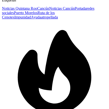
Etiquetas
Noticias Quintana Roo
Cancún
Noticias Cancún
Portada
redes
sociales
Puerto Morelos
Ruta de los
Cenotes
Impunidad
Ayuda
atropellada