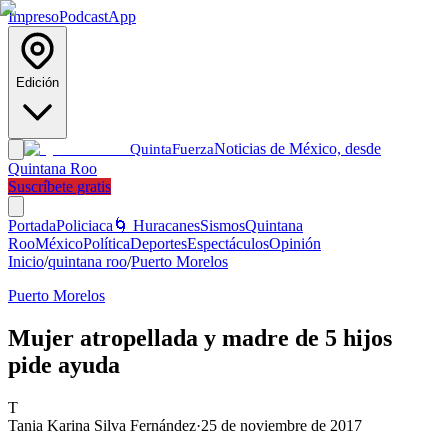
Impreso
Podcast
App
Edición
Noticias de México, desde
Quinta
Fuerza
Quintana Roo
Suscríbete gratis
Portada
Policiaca
🌀 Huracanes
Sismos
Quintana
Roo
México
Política
Deportes
Espectáculos
Opinión
Inicio
/
quintana roo
/
Puerto Morelos
Puerto Morelos
Mujer atropellada y madre de 5 hijos
pide ayuda
T
Tania Karina Silva Fernández
·
25 de noviembre de 2017