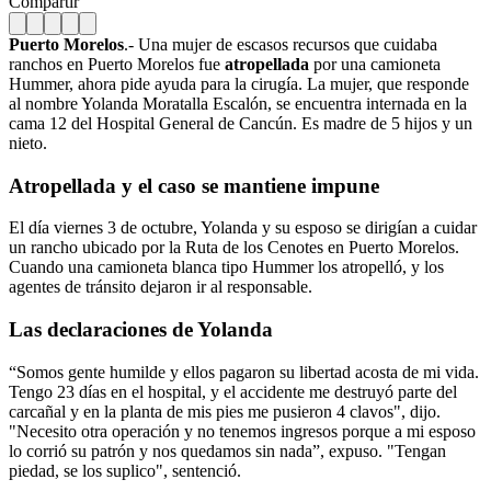
Compartir
Puerto Morelos
.- Una mujer de escasos recursos que cuidaba
ranchos en Puerto Morelos fue
atropellada
por una camioneta
Hummer, ahora pide ayuda para la cirugía. La mujer, que responde
al nombre Yolanda Moratalla Escalón, se encuentra internada en la
cama 12 del Hospital General de Cancún. Es madre de 5 hijos y un
nieto.
Atropellada
y el caso se mantiene impune
El día viernes 3 de octubre, Yolanda y su esposo se dirigían a cuidar
un rancho ubicado por la Ruta de los Cenotes en Puerto Morelos.
Cuando una camioneta blanca tipo Hummer los atropelló, y los
agentes de tránsito dejaron ir al responsable.
Las declaraciones de Yolanda
“Somos gente humilde y ellos pagaron su libertad acosta de mi vida.
Tengo 23 días en el hospital, y el accidente me destruyó parte del
carcañal y en la planta de mis pies me pusieron 4 clavos", dijo.
"Necesito otra operación y no tenemos ingresos porque a mi esposo
lo corrió su patrón y nos quedamos sin nada”, expuso. "Tengan
piedad, se los suplico", sentenció.