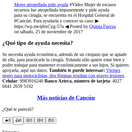
Mujer atropellada pide ayuda
#Video Mujer de escasos
recursos fue atropellada impunemente y pide ayuda
para su cirugía, se encuentra en el Hospital General de
#Cancún. Para ayudarla y conocer su caso: ▶
https://wp.me/p6xCyg-57u ◀ Posted by
Quinta Fuerza
on sábado, 25 de noviembre de 2017
¿Qué tipo de ayuda necesita?
Se necesita ayuda económica, además de un cirujano que se apiade
de ella, para practicarle la cirugía. Yolanda sólo quiere estar bien y
poder trabajar para mantener económicamente a sus hijos. Si quieres
apoyarla, aquí sus datos:
También te puede interesar:
Viernes
negro para motociclistas, dos féminas resultan con graves lesiones
Celular
: 9983916240
Banco Azteca, número de tarjeta
: 4027
6641 2659 5192
Más noticias de Cancún
¿Qué te pareció?
🔥
0
👍
0
😲
0
😢
0
😠
0