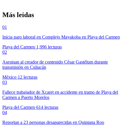
Más leídas
01
Inicia paro laboral en Complejo Mayakoba en Playa del Carmen
Playa del Carmen
·
1,996
lecturas
02
Asesinan al creador de contenido César Gastélum durante
transmisión en Culiacán
México
·
12
lecturas
03
Fallece trabajador de Xcaret en accidente en tramo de Playa del
Carmen a Puerto Morelos
Playa del Carmen
·
614
lecturas
04
Reportan a 23 personas desaparecidas en Quintana Roo