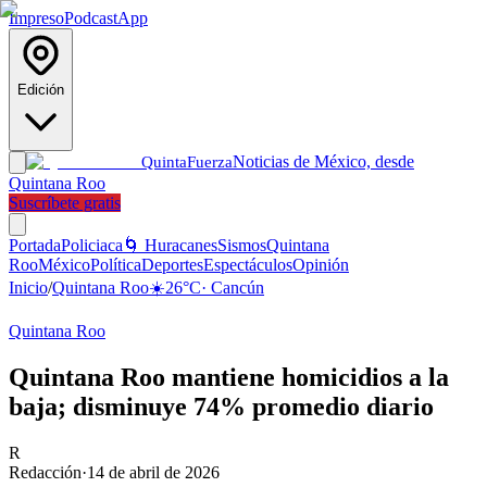
Impreso
Podcast
App
Edición
Noticias de México, desde
Quinta
Fuerza
Quintana Roo
Suscríbete gratis
Portada
Policiaca
🌀 Huracanes
Sismos
Quintana
Roo
México
Política
Deportes
Espectáculos
Opinión
Inicio
/
Quintana Roo
☀️
26
°C
·
Cancún
Quintana Roo
Quintana Roo mantiene homicidios a la
baja; disminuye 74% promedio diario
R
Redacción
·
14 de abril de 2026