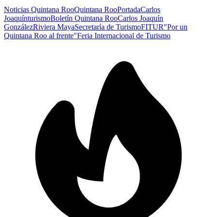
Noticias Quintana Roo
Quintana Roo
Portada
Carlos
Joaquín
turismo
Boletín Quintana Roo
Carlos Joaquín
González
Riviera Maya
Secretaría de Turismo
FITUR
"Por un
Quintana Roo al frente"
Feria Internacional de Turismo