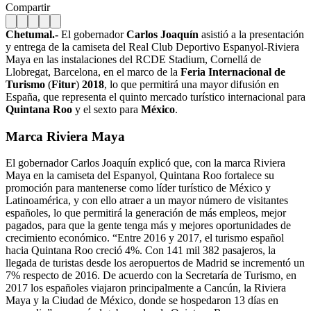
Compartir
Chetumal.-
El gobernador
Carlos Joaquín
asistió a la presentación
y entrega de la camiseta del Real Club Deportivo Espanyol-Riviera
Maya en las instalaciones del RCDE Stadium, Cornellá de
Llobregat, Barcelona, en el marco de la
Feria Internacional de
Turismo
(
Fitur
)
2018
, lo que permitirá una mayor difusión en
España, que representa el quinto mercado turístico internacional para
Quintana Roo
y el sexto para
México
.
Marca Riviera Maya
El gobernador Carlos Joaquín explicó que, con la marca Riviera
Maya en la camiseta del Espanyol, Quintana Roo fortalece su
promoción para mantenerse como líder turístico de México y
Latinoamérica, y con ello atraer a un mayor número de visitantes
españoles, lo que permitirá la generación de más empleos, mejor
pagados, para que la gente tenga más y mejores oportunidades de
crecimiento económico. “Entre 2016 y 2017, el turismo español
hacia Quintana Roo creció 4%. Con 141 mil 382 pasajeros, la
llegada de turistas desde los aeropuertos de Madrid se incrementó un
7% respecto de 2016. De acuerdo con la Secretaría de Turismo, en
2017 los españoles viajaron principalmente a Cancún, la Riviera
Maya y la Ciudad de México, donde se hospedaron 13 días en