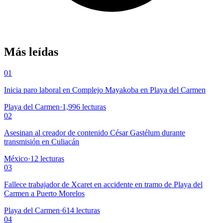
Más leídas
01
Inicia paro laboral en Complejo Mayakoba en Playa del Carmen
Playa del Carmen
·
1,996
lecturas
02
Asesinan al creador de contenido César Gastélum durante
transmisión en Culiacán
México
·
12
lecturas
03
Fallece trabajador de Xcaret en accidente en tramo de Playa del
Carmen a Puerto Morelos
Playa del Carmen
·
614
lecturas
04