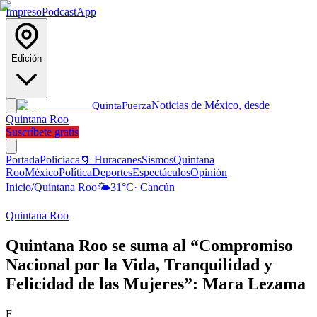
Impreso
Podcast
App
Edición
Noticias de México, desde
Quinta
Fuerza
Quintana Roo
Suscríbete gratis
Portada
Policiaca
🌀 Huracanes
Sismos
Quintana
Roo
México
Política
Deportes
Espectáculos
Opinión
Inicio
/
Quintana Roo
🌤️
31
°C
·
Cancún
Quintana Roo
Quintana Roo se suma al “Compromiso
Nacional por la Vida, Tranquilidad y
Felicidad de las Mujeres”: Mara Lezama
F