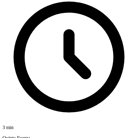
3
min
Quinta Fuerza