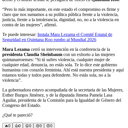
“Pero lo más importante, en este estado el compromiso es firme y
claro que nos sumamos a su política pública frente a la violencia,
justicia, frente a la intolerancia, dignidad, no, no a la violencia en
contra de las mujeres”, afirmó.
Te puede interesar:
Instala Mara Lezama el Comité Estatal de
Seguridad en Quintana Roo rumbo al Mundial 2026
Mara Lezama
cerró su intervención en la conferencia de la
presidenta Claudia Sheinbaum
con un exhorto a las mujeres
quintanarroenses: “Si tú sufres violencia, cualquier mujer de
cualquier edad, denuncia, no estás sola. Te lo dice este gobierno
humanista con corazón feminista. Ahí está nuestra presidenta y aquí
estamos todas y todos para defenderte. No estás sola, no a la
violencia”.
La gobernadora estuvo acompañada de la secretaria de las Mujeres,
Esther Burgos Jiménez, y de la diputada Jimena Pamela Lasa
Aguilar, presidenta de la Comisión para la Igualdad de Género del
Congreso del Estado.
¿Qué te pareció?
🔥
0
👍
0
😲
0
😢
0
😠
0