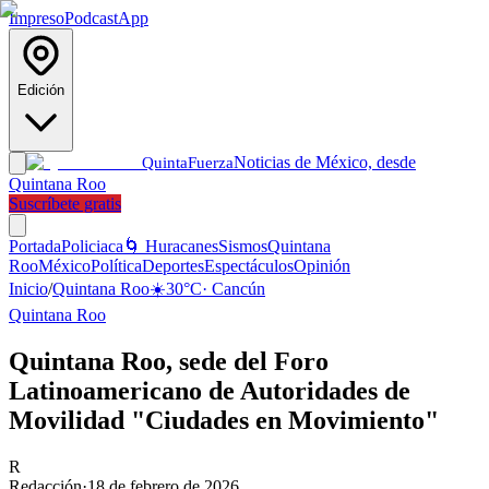
Impreso
Podcast
App
Edición
Noticias de México, desde
Quinta
Fuerza
Quintana Roo
Suscríbete gratis
Portada
Policiaca
🌀 Huracanes
Sismos
Quintana
Roo
México
Política
Deportes
Espectáculos
Opinión
Inicio
/
Quintana Roo
☀️
30
°C
·
Cancún
Quintana Roo
Quintana Roo, sede del Foro
Latinoamericano de Autoridades de
Movilidad "Ciudades en Movimiento"
R
Redacción
·
18 de febrero de 2026