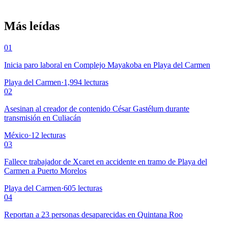
Más leídas
01
Inicia paro laboral en Complejo Mayakoba en Playa del Carmen
Playa del Carmen
·
1,994
lecturas
02
Asesinan al creador de contenido César Gastélum durante
transmisión en Culiacán
México
·
12
lecturas
03
Fallece trabajador de Xcaret en accidente en tramo de Playa del
Carmen a Puerto Morelos
Playa del Carmen
·
605
lecturas
04
Reportan a 23 personas desaparecidas en Quintana Roo