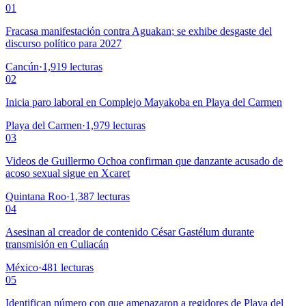
01
Fracasa manifestación contra Aguakan; se exhibe desgaste del
discurso político para 2027
Cancún
·
1,919
lecturas
02
Inicia paro laboral en Complejo Mayakoba en Playa del Carmen
Playa del Carmen
·
1,979
lecturas
03
Videos de Guillermo Ochoa confirman que danzante acusado de
acoso sexual sigue en Xcaret
Quintana Roo
·
1,387
lecturas
04
Asesinan al creador de contenido César Gastélum durante
transmisión en Culiacán
México
·
481
lecturas
05
Identifican número con que amenazaron a regidores de Playa del