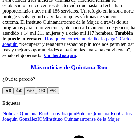
establecieron cinco centros de atención que hasta la fecha han
proporcionado nueve mil 186 servicios. Un refugio en la zona norte
protege y salvaguarda la vida a mujeres víctimas de violencia
extrema. El Instituto Quintanarroense de la Mujer, a través de sus
programas para la prevención y atención a la violencia de género, ha
atendido a 14 mil 211 mujeres y a ocho mil 117 hombres.
También
te puede interesar:
"Hoy quien comete un delito, lo paga": Carlos
Joaquín
“Recuperar y rehabilitar espacios públicos nos permiten dar
más y mejores oportunidades a las familias una sana convivencia”,
señaló el gobernador
Carlos Joaquín
.
Más noticias de Quintana Roo
¿Qué te pareció?
🔥
0
👍
0
😲
0
😢
0
😠
0
Etiquetas
Noticias Quintana Roo
Carlos Joaquín
Boletín Quintana Roo
Carlos
Joaquín González
IQM
Instituto Quintanarroense de la Mujer