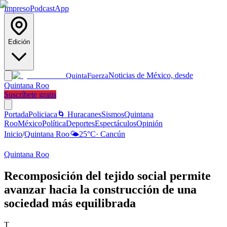
Impreso
Podcast
App
Edición
Noticias de México, desde
Quinta
Fuerza
Quintana Roo
Suscríbete gratis
Portada
Policiaca
🌀 Huracanes
Sismos
Quintana
Roo
México
Política
Deportes
Espectáculos
Opinión
Inicio
/
Quintana Roo
🌤️
25
°C
·
Cancún
Quintana Roo
Recomposición del tejido social permite
avanzar hacia la construcción de una
sociedad más equilibrada
T