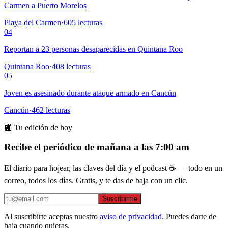
Carmen a Puerto Morelos
Playa del Carmen
·
605
lecturas
04
Reportan a 23 personas desaparecidas en Quintana Roo
Quintana Roo
·
408
lecturas
05
Joven es asesinado durante ataque armado en Cancún
Cancún
·
462
lecturas
📰 Tu edición de hoy
Recibe el periódico de mañana a las 7:00 am
El diario para hojear, las claves del día y el podcast ☕ — todo en un
correo, todos los días. Gratis, y te das de baja con un clic.
Suscribirme
Al suscribirte aceptas nuestro
aviso de privacidad
. Puedes darte de
baja cuando quieras.