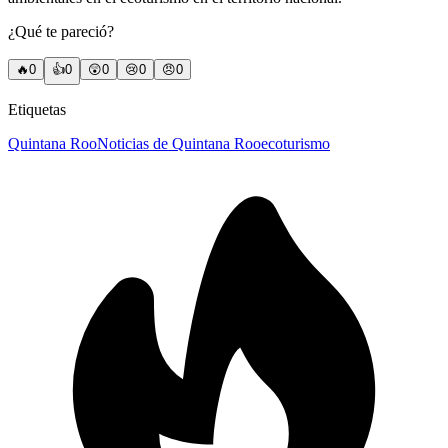
¿Qué te pareció?
🔥
0
👍
0
😲
0
😢
0
😠
0
Etiquetas
Quintana Roo
Noticias de Quintana Roo
ecoturismo