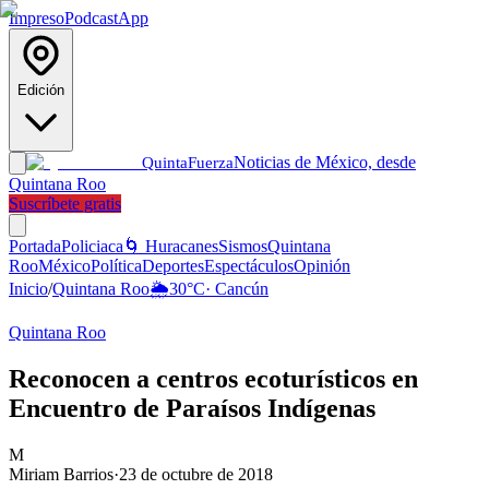
Impreso
Podcast
App
Edición
Noticias de México, desde
Quinta
Fuerza
Quintana Roo
Suscríbete gratis
Portada
Policiaca
🌀 Huracanes
Sismos
Quintana
Roo
México
Política
Deportes
Espectáculos
Opinión
Inicio
/
Quintana Roo
🌦️
30
°C
·
Cancún
Quintana Roo
Reconocen a centros ecoturísticos en
Encuentro de Paraísos Indígenas
M
Miriam Barrios
·
23 de octubre de 2018