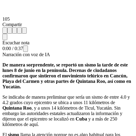
105
Compartir
Escuchar nota
0:00
/
0:37
Narración con voz de IA
De manera sorprendente, se reportó un sismo la tarde de este
lunes 8 de junio en la península. Decenas de ciudadanos
confirmaron que sintieron el movimiento telúrico en Cancún,
Playa del Carmen y otras partes de Quintana Roo, así como en
Yucatán.
Se indicaba de manera preliminar que sería un sismo de entre 4.0 y
4.2 grados cuyo epicentro se ubica a unos 11 kilómetros de
Quintana Roo
, y a unos 14 kilómetros de Ticul, Yucatán. Sin
embargo las autoridades estatales actualizaron la información y
dijeron que el epicentro se localizó en
Cuba
y a más de 250
kilómetros de aquí.
El
sismo
llama la atención porque no es algo habitual para los