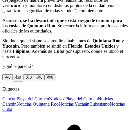
desplegado de manera preventiva realizando recorridos de
verificación y monitoreo en distintos puntos de la ciudad para
garantizar la seguridad de todas y todos", complementó.
Asimismo,
se ha descartado que exista riesgo de tsunami para
las costas de Quintana Roo
. Se recuerda informarse por los canales
oficiales de las autoridades.
Sin duda que el sismo sosprendió a habitantes de
Quintana Roo
y
Yucatán
. Pero también se sintió en
Florida
,
Estados Unidos
y
hasta
Filipinas
. Además de
Cuba
por supuesto, donde se ubicó el
epicentro.
¿Qué te pareció?
🔥
0
👍
0
😲
0
😢
0
😠
0
Etiquetas
Cancún
Playa del Carmen
Noticias Playa del Carmen
Noticias
Cancún
Noticias Quintana Roo
Noticias Yucatán
Cuba
sismo
Noticias
Cuba