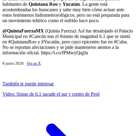
habitantes de
Quintana Roo
y
Yucatán
. La gente está
acostumbradaa los huracanes y sabe muy bien cómo actuar ante
estos fenómenos hidrometeorológicos, pero no está preparada para
un movimiento telúrico como el sufrido hace poco.
@QuintaFuerzaMX
(Quinta Fuerza): Así fue desalojado el Palacio
Municipal en #Cancún tras el #sismo de magnitud 6.1 que se sintió
en #QuintanaRoo y #Yucatán, pero cuyo epicentro fue en #Cuba.
No se reportan afectaciones y se pide mantenerse atentos a la
información oficial. https://t.co/fPMwyQqjJu
8 junio 2026 ·
Ver en X
También te puede interesar
Video: Sismo de 6.1 sacude el sur y centro de Perú