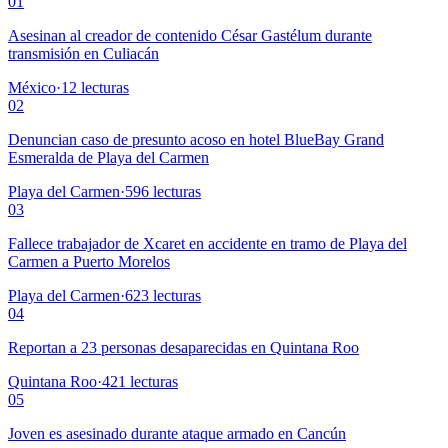
01
Asesinan al creador de contenido César Gastélum durante
transmisión en Culiacán
México
·
12
lecturas
02
Denuncian caso de presunto acoso en hotel BlueBay Grand
Esmeralda de Playa del Carmen
Playa del Carmen
·
596
lecturas
03
Fallece trabajador de Xcaret en accidente en tramo de Playa del
Carmen a Puerto Morelos
Playa del Carmen
·
623
lecturas
04
Reportan a 23 personas desaparecidas en Quintana Roo
Quintana Roo
·
421
lecturas
05
Joven es asesinado durante ataque armado en Cancún