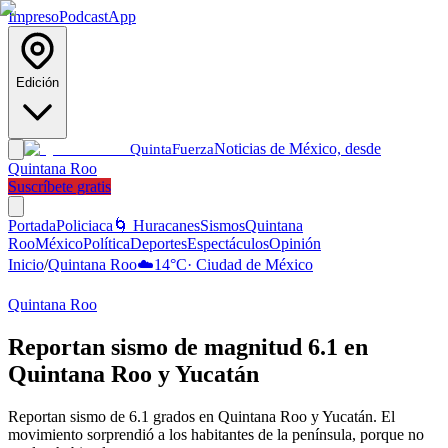
Impreso
Podcast
App
Edición
Noticias de México, desde
Quinta
Fuerza
Quintana Roo
Suscríbete gratis
Portada
Policiaca
🌀 Huracanes
Sismos
Quintana
Roo
México
Política
Deportes
Espectáculos
Opinión
Inicio
/
Quintana Roo
☁️
14
°C
·
Ciudad de México
Quintana Roo
Reportan sismo de magnitud 6.1 en
Quintana Roo y Yucatán
Reportan sismo de 6.1 grados en Quintana Roo y Yucatán. El
movimiento sorprendió a los habitantes de la península, porque no