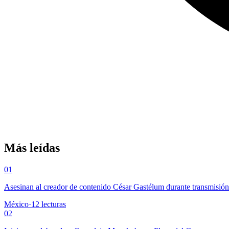
Más leídas
01
Asesinan al creador de contenido César Gastélum durante transmisió
México
·
12
lecturas
02