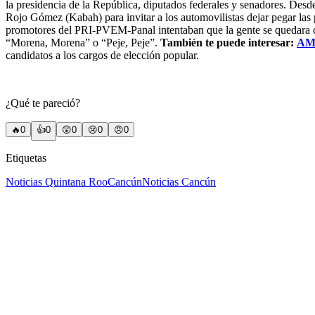
la presidencia de la República, diputados federales y senadores. Desd
Rojo Gómez (Kabah) para invitar a los automovilistas dejar pegar las
promotores del PRI-PVEM-Panal intentaban que la gente se quedara con 
“Morena, Morena” o “Peje, Peje”.
También te puede interesar:
AML
candidatos a los cargos de elección popular.
¿Qué te pareció?
🔥
0
👍
0
😲
0
😢
0
😠
0
Etiquetas
Noticias Quintana Roo
Cancún
Noticias Cancún