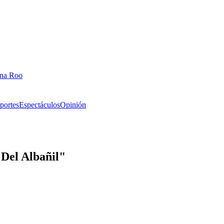
ana Roo
portes
Espectáculos
Opinión
Del Albañil"