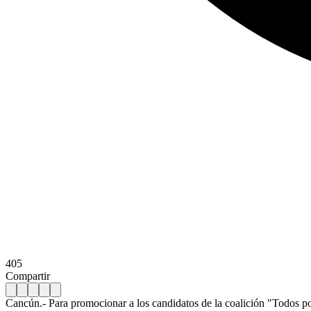
405
Compartir
Cancún.- Para promocionar a los candidatos de la coalición "Todos p