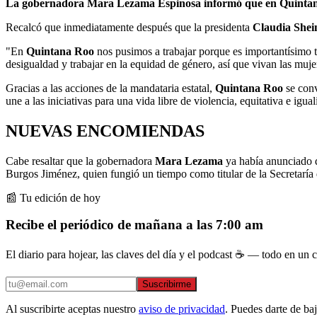
La gobernadora Mara Lezama Espinosa informó que en Quintana Roo
Recalcó que inmediatamente después que la presidenta
Claudia She
"En
Quintana Roo
nos pusimos a trabajar porque es importantísimo t
desigualdad y trabajar en la equidad de género, así que vivan las muj
Gracias a las acciones de la mandataria estatal,
Quintana Roo
se conv
une a las iniciativas para una vida libre de violencia, equitativa e iguali
NUEVAS ENCOMIENDAS
Cabe resaltar que la gobernadora
Mara Lezama
ya había anunciado q
Burgos Jiménez, quien fungió un tiempo como titular de la Secretarí
📰 Tu edición de hoy
Recibe el periódico de mañana a las 7:00 am
El diario para hojear, las claves del día y el podcast ☕ — todo en un co
Suscribirme
Al suscribirte aceptas nuestro
aviso de privacidad
. Puedes darte de ba