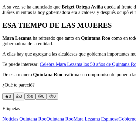
A su vez, se ha anunciado que
Briget Ortega Aviña
queda al frente 
Juárez mientras la hoy gobernadora era alcaldesa y después ocupó el m
ESA TIEMPO DE LAS MUJERES
Mara Lezama
ha reiterado que tanto en
Quintana Roo
como en todo 
gobernadora de la entidad.
A ellas hay que agregar a las alcaldesas que gobiernan importantes m
Te puede interesar:
Celebra Mara Lezama los 50 años de Quintana Ro
De esta manera
Quintana Roo
reafirma su compromiso de poner a las 
¿Qué te pareció?
🔥
0
👍
0
😲
0
😢
0
😠
0
Etiquetas
Noticias Quintana Roo
Quintana Roo
Mara Lezama Espinosa
Gobierno