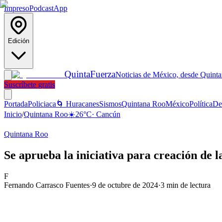
Impreso
Podcast
App
Edición
Quinta
Fuerza
Noticias de México, desde Quint
Suscríbete gratis
Portada
Policiaca
🌀 Huracanes
Sismos
Quintana Roo
México
Política
De
Inicio
/
Quintana Roo
☀️
26
°C
·
Cancún
Quintana Roo
Se aprueba la iniciativa para creación de
F
Fernando Carrasco Fuentes
·
9 de octubre de 2024
·
3
min de lectura