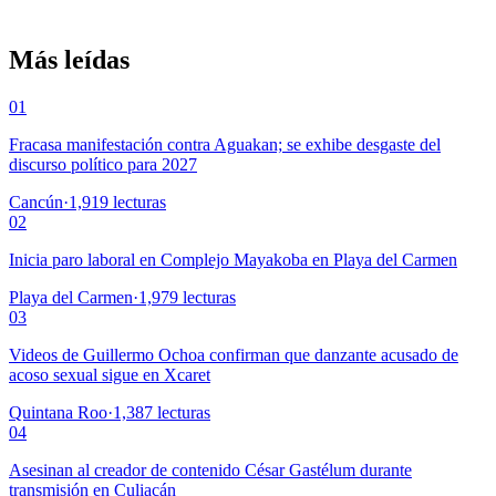
Más leídas
01
Fracasa manifestación contra Aguakan; se exhibe desgaste del
discurso político para 2027
Cancún
·
1,919
lecturas
02
Inicia paro laboral en Complejo Mayakoba en Playa del Carmen
Playa del Carmen
·
1,979
lecturas
03
Videos de Guillermo Ochoa confirman que danzante acusado de
acoso sexual sigue en Xcaret
Quintana Roo
·
1,387
lecturas
04
Asesinan al creador de contenido César Gastélum durante
transmisión en Culiacán