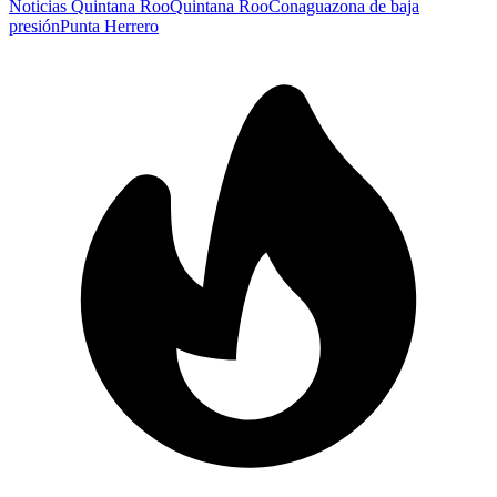
Noticias Quintana Roo
Quintana Roo
Conagua
zona de baja
presión
Punta Herrero