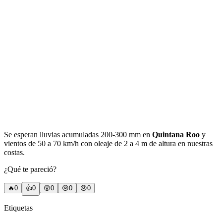
Se esperan lluvias acumuladas 200-300 mm en
Quintana Roo
y
vientos de 50 a 70 km/h con oleaje de 2 a 4 m de altura en nuestras
costas.
¿Qué te pareció?
🔥
0
👍
0
😲
0
😢
0
😠
0
Etiquetas