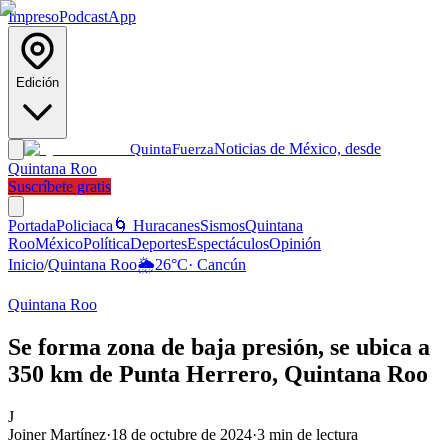
Impreso
Podcast
App
Edición
Noticias de México, desde
Quinta
Fuerza
Quintana Roo
Suscríbete gratis
Portada
Policiaca
🌀 Huracanes
Sismos
Quintana
Roo
México
Política
Deportes
Espectáculos
Opinión
Inicio
/
Quintana Roo
🌦️
26
°C
·
Cancún
Quintana Roo
Se forma zona de baja presión, se ubica a
350 km de Punta Herrero, Quintana Roo
J
Joiner Martínez
·
18 de octubre de 2024
·
3
min de lectura