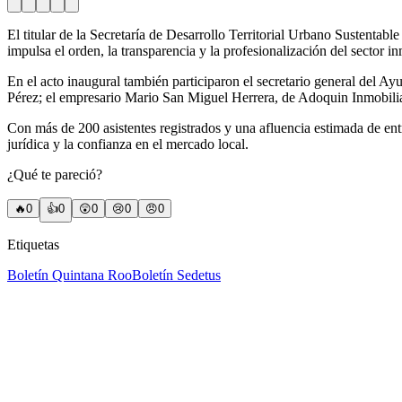
El titular de la Secretaría de Desarrollo Territorial Urbano Sustent
impulsa el orden, la transparencia y la profesionalización del sector in
En el acto inaugural también participaron el secretario general del 
Pérez; el empresario Mario San Miguel Herrera, de Adoquin Inmobiliaria
Con más de 200 asistentes registrados y una afluencia estimada de entr
jurídica y la confianza en el mercado local.
¿Qué te pareció?
🔥
0
👍
0
😲
0
😢
0
😠
0
Etiquetas
Boletín Quintana Roo
Boletín Sedetus