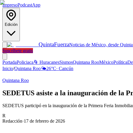
Impreso
Podcast
App
Edición
Quinta
Fuerza
Noticias de México, desde Quint
Suscríbete gratis
Portada
Policiaca
🌀 Huracanes
Sismos
Quintana Roo
México
Política
De
Inicio
/
Quintana Roo
🌤️
26
°C
·
Cancún
Quintana Roo
SEDETUS asiste a la inauguración de la P
SEDETUS participó en la inauguración de la Primera Feria Inmobiliaria
R
Redacción
·
17 de febrero de 2026