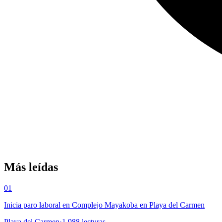
Más leídas
01
Inicia paro laboral en Complejo Mayakoba en Playa del Carmen
Playa del Carmen
·
1,988
lecturas